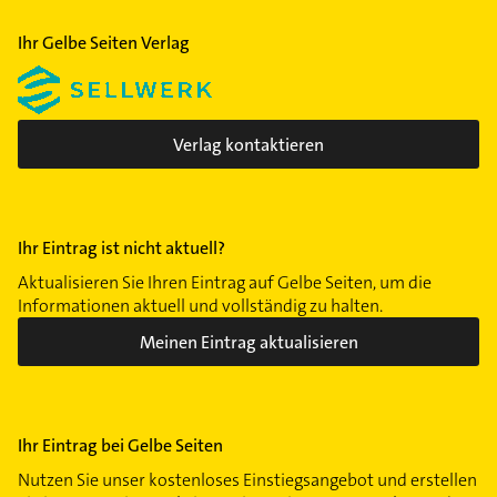
Heerdt
Holthausen
Ihr Gelbe Seiten Verlag
Kaiserswerth
Lörick
Lohausen
Verlag kontaktieren
Ludenberg
Mörsenbroich
Oberbilk
Ihr Eintrag ist nicht aktuell?
Oberkassel
Pempelfort
Aktualisieren Sie Ihren Eintrag auf Gelbe Seiten, um die
Informationen aktuell und vollständig zu halten.
Rath
Meinen Eintrag aktualisieren
Stockum
Unterbach
Unterbilk
Unterrath
Ihr Eintrag bei Gelbe Seiten
Vennhausen
Nutzen Sie unser kostenloses Einstiegsangebot und erstellen