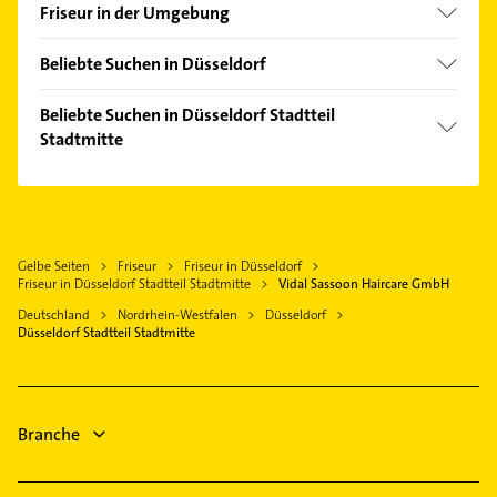
Altstadt
Friseur in der Umgebung
Angermund
Neuss
Benrath
Beliebte Suchen in Düsseldorf
Meerbusch
Bilk
Kanalreinigung
Erkrath
Beliebte Suchen in Düsseldorf Stadtteil
Carlstadt
Heizung & Sanitär
Stadtmitte
Ratingen
Düsseltal
Lüftungsanlagen
Kaarst
Bauunternehmen
Derendorf
Heizungsbauer
Hilden
Heizung & Sanitär
Eller
Heizungsfirmen
Mettmann
Lüftungsanlagen
Flingern Nord
Kammerjäger
Gelbe Seiten
Friseur
Friseur in Düsseldorf
Dormagen
Heizungsbauer
Flingern Süd
Friseur in Düsseldorf Stadtteil Stadtmitte
Vidal Sassoon Haircare GmbH
Phoniatrie
Haan Rheinland
Heizungsfirmen
Friedrichstadt
Deutschland
Nordrhein-Westfalen
Düsseldorf
Logopädie
Willich
Kammerjäger
Düsseldorf Stadtteil Stadtmitte
Garath
Physikalische Therapie
Steuerberater
Gerresheim
Physiotherapie
Klempner
Golzheim
Gasinstallateur
Branche
Hafen
Sanitärinstallation
Hamm