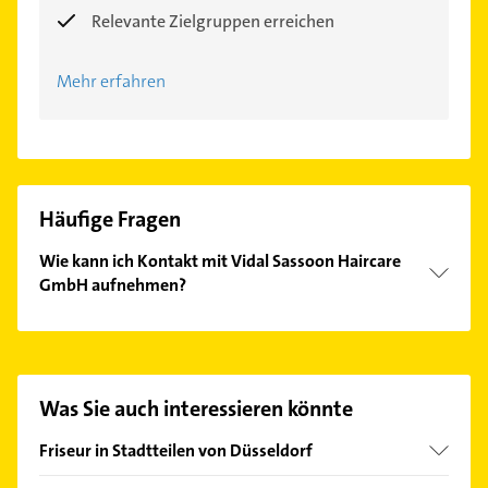
Relevante Zielgruppen erreichen
Mehr erfahren
Häufige Fragen
Wie kann ich Kontakt mit Vidal Sassoon Haircare
GmbH aufnehmen?
Es ist sehr einfach Kontakt mit Vidal Sassoon
Haircare GmbH aufzunehmen. Einfach die
passenden Kontaktmöglichkeiten wie Adresse oder
Mail in unserem Kontaktdaten-Bereich auswählen.
Was Sie auch interessieren könnte
Hier finden Sie alle
Kontaktdaten
.
Friseur in Stadtteilen von Düsseldorf