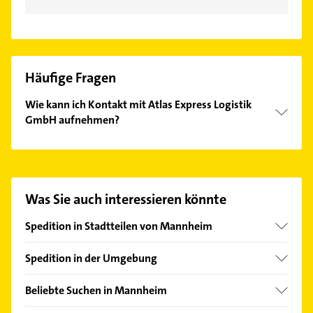
Häufige Fragen
Wie kann ich Kontakt mit Atlas Express Logistik
GmbH aufnehmen?
Es ist sehr einfach Kontakt mit Atlas Express Logistik
GmbH aufzunehmen. Einfach die passenden
Kontaktmöglichkeiten wie Adresse oder Mail in
unserem Kontaktdaten-Bereich auswählen. Hier
Was Sie auch interessieren könnte
finden Sie alle
Kontaktdaten
.
Spedition in Stadtteilen von Mannheim
Friedrichsfeld
Spedition in der Umgebung
Mühlauhafen
Altrip
Neckarau
Beliebte Suchen in Mannheim
Brühl Baden
Schönau