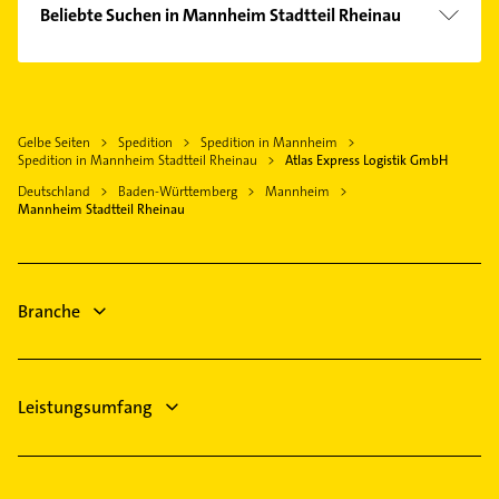
Kammerjäger
Ludwigshafen am Rhein
Beliebte Suchen in Mannheim Stadtteil Rheinau
Wohlgelegen
Heizung & Sanitär
Schifferstadt
Putzfrau
Lüftungsanlagen
Viernheim
Gebäudereinigung
Heizungsbauer
Hockenheim
Rohrreinigung
Heizungsfirmen
Speyer
Gelbe Seiten
Spedition
Spedition in Mannheim
Heizung & Sanitär
Phoniatrie
Spedition in Mannheim Stadtteil Rheinau
Atlas Express Logistik GmbH
Frankenthal (Pfalz)
Lüftungsanlagen
Logopädie
Deutschland
Baden-Württemberg
Mannheim
Maxdorf
Heizungsbauer
Mannheim Stadtteil Rheinau
Putzfrau
Weinheim Bergstraße
Heizungsfirmen
Gebäudereinigung
Fensterbauer
Bauunternehmen
Fenster
Branche
Physikalische Therapie
Leistungsumfang