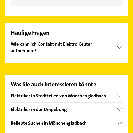
Häufige Fragen
Wie kann ich Kontakt mit Elektro Keuter
aufnehmen?
Es ist sehr einfach Kontakt mit Elektro Keuter
aufzunehmen. Einfach die passenden
Kontaktmöglichkeiten wie Adresse oder Mail in
unserem Kontaktdaten-Bereich auswählen. Hier
Was Sie auch interessieren könnte
finden Sie alle
Kontaktdaten
.
Elektriker in Stadtteilen von Mönchengladbach
Beckrath
Elektriker in der Umgebung
Dorthausen
Korschenbroich
Eicken
Beliebte Suchen in Mönchengladbach
Viersen
Giesenkirchen