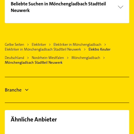
Klempner
Willich
Beliebte Suchen in Mönchengladbach Stadtteil
Hardt
Gasinstallateur
Neuwerk
Kaarst
Hermges
Sanitärinstallation
Tönisvorst
Klempner
Lürrip
Dachdecker
Schwalmtal Niederrhein
Gasinstallateur
Odenkirchen
Immobilien
Jüchen
Sanitärinstallation
Rheindahlen
Immobilienmakler
Gelbe Seiten
Elektriker
Elektriker in Mönchengladbach
Krefeld
Immobilien
Rheydt
Elektriker in Mönchengladbach Stadtteil Neuwerk
Elektro Keuter
Ärztehaus
Grefrath bei Krefeld
Immobilienmakler
Stadtmitte
Deutschland
Nordrhein-Westfalen
Mönchengladbach
Hausarzt
Wegberg
Hausarzt
Mönchengladbach Stadtteil Neuwerk
Wickrath
Allgemeinarzt
Allgemeinarzt
Arzt
Arzt
Fensterbauer
Branche
Fenster
Ähnliche Anbieter