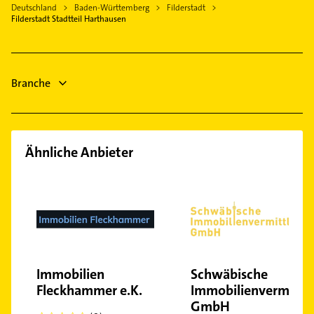
Lüftungsanlagen
Deutschland
Baden-Württemberg
Filderstadt
Schreiner
Esslingen am Neckar
Heizungsbauer
Filderstadt Stadtteil Harthausen
Heizung & Sanitär
Heizungsfirmen
Lüftungsanlagen
Hausarzt
Allgemeinarzt
Branche
Arzt
Ähnliche Anbieter
Immobilien
Schwäbische
Fleckhammer e.K.
Immobilienvermittl
GmbH