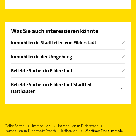
Es ist sehr einfach Kontakt mit Martinov Franz
Immob. aufzunehmen. Einfach die passenden
Kontaktmöglichkeiten wie Adresse oder Mail in
unserem Kontaktdaten-Bereich auswählen. Hier
Was Sie auch interessieren könnte
finden Sie alle
Kontaktdaten
.
Immobilien in Stadtteilen von Filderstadt
Bernhausen
Immobilien in der Umgebung
Bonlanden
Aichtal
Plattenhardt
Beliebte Suchen in Filderstadt
Nürtingen
Sielmingen
Bestatter
Denkendorf Württemberg
Beliebte Suchen in Filderstadt Stadtteil
Maler
Harthausen
Leinfelden-Echterdingen
Klempner
Unterensingen
Klempner
Gasinstallateur
Ostfildern
Gasinstallateur
Sanitärinstallation
Köngen
Sanitärinstallation
Kanalreinigung
Gelbe Seiten
Immobilien
Immobilien in Filderstadt
Wendlingen am Neckar
Heizung & Sanitär
Immobilien in Filderstadt Stadtteil Harthausen
Martinov Franz Immob.
Steuerberater
Pliezhausen