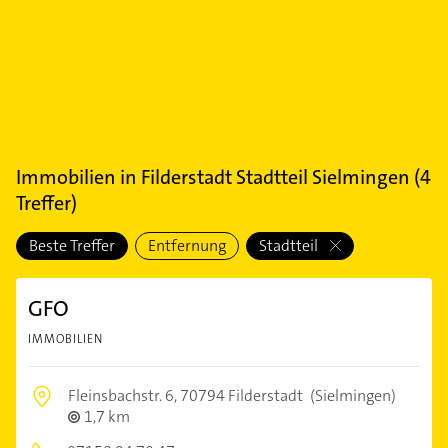
Immobilien
in
Filderstadt Stadtteil Sielmingen
(
4
Treffer)
Beste Treffer
Entfernung
Stadtteil
GFO
IMMOBILIEN
Fleinsbachstr. 6,
70794 Filderstadt
(Sielmingen)
1,7 km