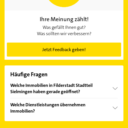
Ihre Meinung zählt!
Was gefällt Ihnen gut?
Was sollten wir verbessern?
Jetzt Feedback geben!
Häufige Fragen
Welche Immobilien in Filderstadt Stadtteil
Sielmingen haben gerade geöffnet?
Im Anbieter-Bereich finden Sie alle
Öffnungszeiten
.
Welche Dienstleistungen übernehmen
Bitte beachten Sie, dass diese an Sonn- und
Immobilien?
Feiertagen abweichen können.
Folgende Leistungen werden angeboten:
Architektur, Architekturbüro, Awiplan, Awiplan