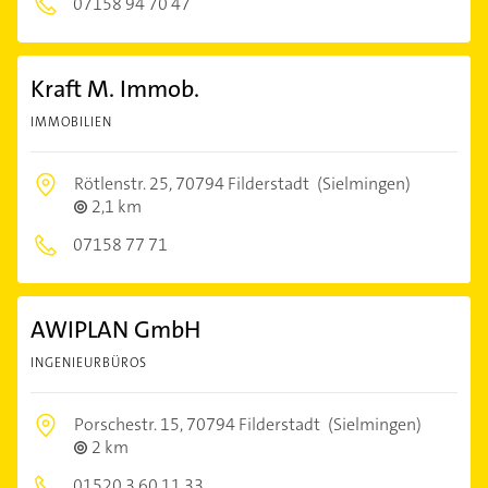
07158 94 70 47
Kraft M. Immob.
IMMOBILIEN
Rötlenstr. 25,
70794 Filderstadt
(Sielmingen)
2,1 km
07158 77 71
AWIPLAN GmbH
INGENIEURBÜROS
Porschestr. 15,
70794 Filderstadt
(Sielmingen)
2 km
01520 3 60 11 33