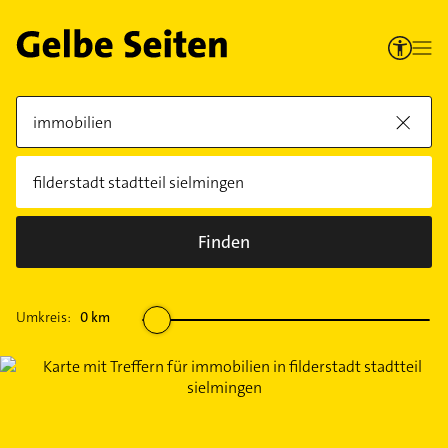
Finden
Umkreis:
0
km