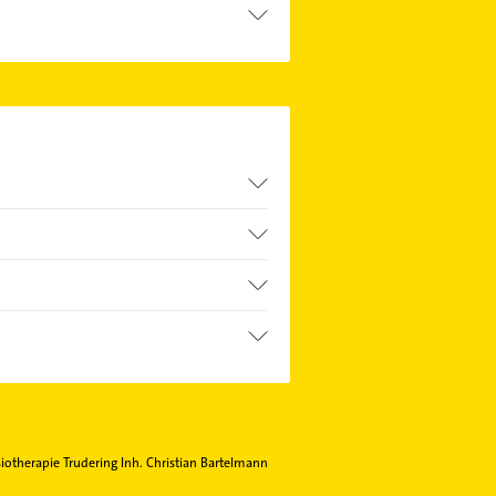
nfach die passenden
 Sie alle
Kontaktdaten
.
iotherapie Trudering Inh. Christian Bartelmann