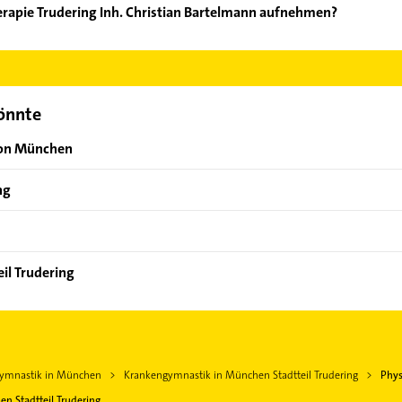
erapie Trudering Inh. Christian Bartelmann aufnehmen?
ysiotherapie Trudering Inh. Christian Bartelmann aufzunehmen. Ei
der Mail in unserem Kontaktdaten-Bereich auswählen. Hier finden
könnte
von München
ng
il Trudering
ymnastik in München
Krankengymnastik in München Stadtteil Trudering
Phys
n Stadtteil Trudering