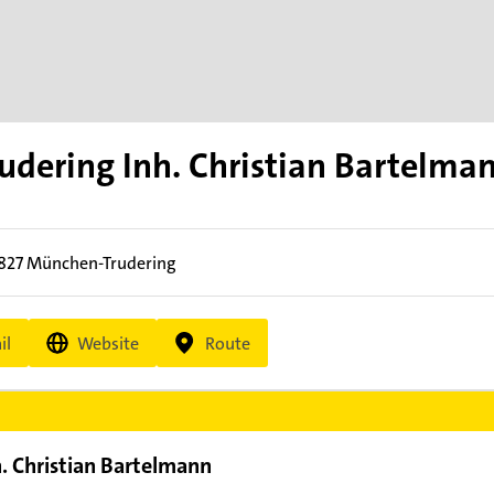
udering Inh. Christian Bartelma
827
München-Trudering
il
Website
Route
h. Christian Bartelmann