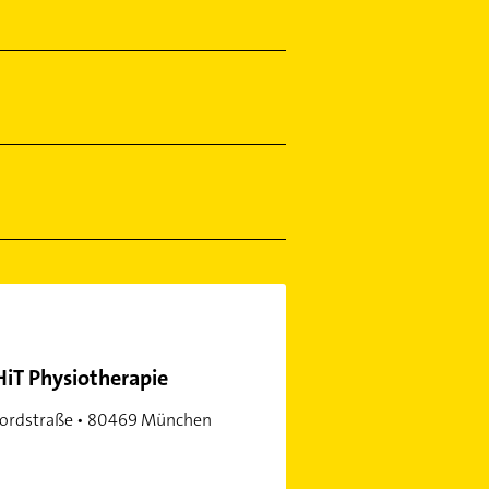
HiT Physiotherapie
ordstraße • 80469 München