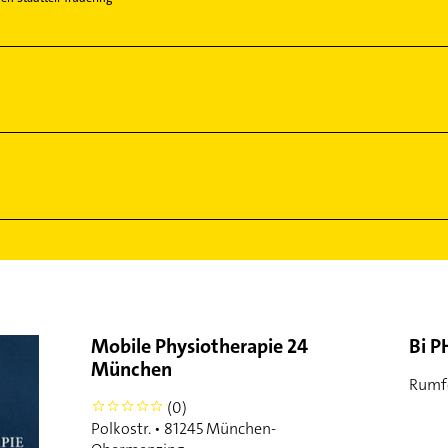
Mobile Physiotherapie 24
Bi P
München
Rumf
(0)
0
Polkostr. • 81245 München-