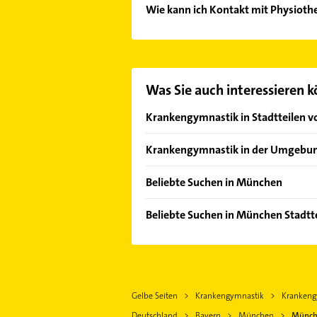
Wie kann ich Kontakt mit Physioth
Es ist sehr einfach Kontakt mit Ph
Kontaktmöglichkeiten wie Adresse o
Was Sie auch interessieren 
Krankengymnastik in Stadtteilen 
Allach
Krankengymnastik in der Umgebu
Altstadt
Haar Kreis München
Au
Beliebte Suchen in München
Putzbrunn
Aubing
Phoniatrie
Vaterstetten
Beliebte Suchen in München Stadtte
Berg am Laim
Logopädie
Neubiberg
Phoniatrie
Bogenhausen
Gartenbau & Landschaftsbau
Ottobrunn
Logopädie
Fürstenried
Rohrreinigung
Aschheim
Gartenbau & Landschaftsbau
Forstenried
Kanalreinigung
Kirchheim bei München
Gelbe Seiten
Krankengymnastik
Krankeng
Steuerberater
Freimann
Kammerjäger
Unterhaching
Deutschland
Bayern
München
Münche