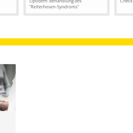
Lipödem: Behandlung des
Checkl
"Reiterhosen-Syndroms"