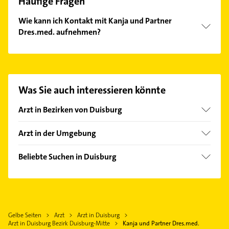
Häufige Fragen
Wie kann ich Kontakt mit Kanja und Partner
Dres.med. aufnehmen?
Es ist sehr einfach Kontakt mit Kanja und Partner
Dres.med. aufzunehmen. Einfach die passenden
Kontaktmöglichkeiten wie Adresse oder Mail in
unserem Kontaktdaten-Bereich auswählen. Hier
Was Sie auch interessieren könnte
finden Sie alle
Kontaktdaten
.
Arzt in Bezirken von Duisburg
Bezirk Duisburg-Süd
Arzt in der Umgebung
Bezirk Hamborn
Oberhausen Rheinland
Bezirk Homberg
Beliebte Suchen in Duisburg
Mülheim an der Ruhr
Bezirk Meiderich
Klempner
Bottrop
Bezirk Rheinhausen
Gasinstallateur
Ratingen
Bezirk Walsum
Sanitärinstallation
Essen
Gelbe Seiten
Arzt
Arzt in Duisburg
Heizung & Sanitär
Krefeld
Arzt in Duisburg Bezirk Duisburg-Mitte
Kanja und Partner Dres.med.