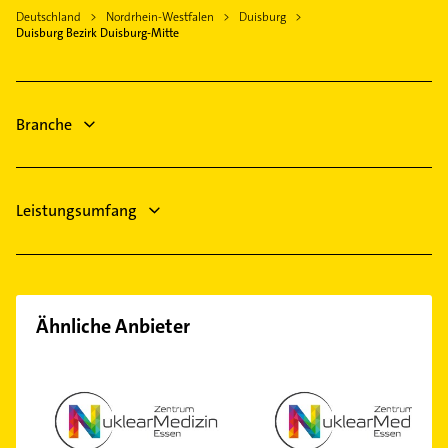
Lüftungsanlagen
Meerbusch
Deutschland
Nordrhein-Westfalen
Duisburg
Heizungsbauer
Duisburg Bezirk Duisburg-Mitte
Gladbeck
Heizungsfirmen
Düsseldorf
Phoniatrie
Gelsenkirchen
Logopädie
Branche
Steuerberater
Leistungsumfang
Ähnliche Anbieter