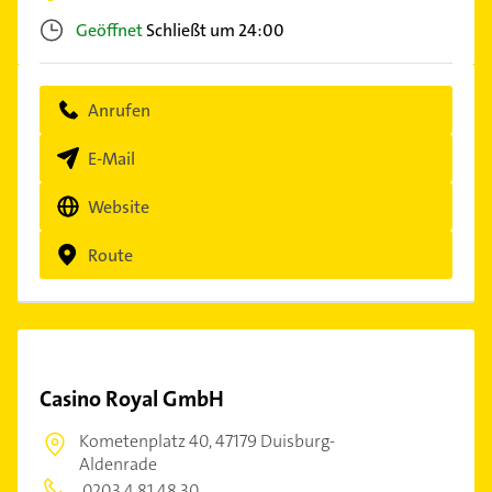
Geöffnet
Schließt um 24:00
Anrufen
E-Mail
Website
Route
Casino Royal GmbH
Kometenplatz 40,
47179 Duisburg-
Aldenrade
0203 4 81 48 30