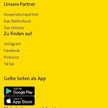
Unsere Partner
Kooperationspartner
Das Telefonbuch
Das Örtliche
Zu finden auf
Instagram
Facebook
Pinterest
TikTok
Gelbe Seiten als App