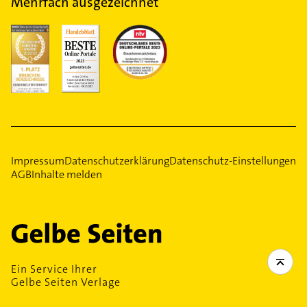
Mehrfach ausgezeichnet
Impressum
Datenschutzerklärung
Datenschutz-Einstellungen
AGB
Inhalte melden
Ein Service Ihrer
Gelbe Seiten Verlage