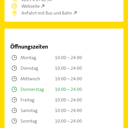
Webseite
Anfahrt mit Bus und Bahn
Öffnungszeiten
Montag
10:00 – 24:00
Dienstag
10:00 – 24:00
Mittwoch
10:00 – 24:00
Donnerstag
10:00 – 24:00
Freitag
10:00 – 24:00
Samstag
10:00 – 24:00
Sonntag
10:00 – 24:00