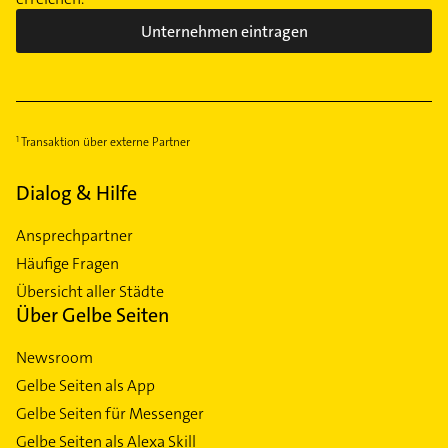
Unternehmen eintragen
Transaktion über externe Partner
Dialog & Hilfe
Ansprechpartner
Häufige Fragen
Übersicht aller Städte
Über Gelbe Seiten
Newsroom
Gelbe Seiten als App
Gelbe Seiten für Messenger
Gelbe Seiten als Alexa Skill