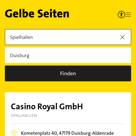
Finden
Casino Royal GmbH
SPIELHALLEN
Kometenplatz 40,
47179
Duisburg-Aldenrade