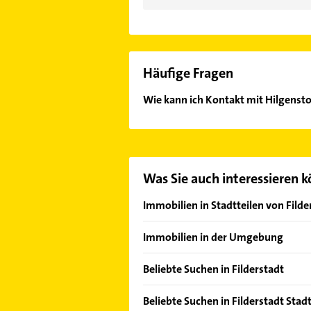
Häufige Fragen
Wie kann ich Kontakt mit Hilgens
Es ist sehr einfach Kontakt mit H
Adresse oder Mail in unserem Konta
Was Sie auch interessieren 
Immobilien in Stadtteilen von Filde
Bernhausen
Immobilien in der Umgebung
Harthausen
Aichtal
Plattenhardt
Beliebte Suchen in Filderstadt
Leinfelden-Echterdingen
Sielmingen
Bestatter
Denkendorf Württemberg
Beliebte Suchen in Filderstadt Stad