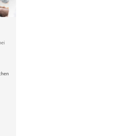
bei
ichen