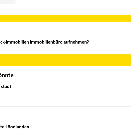
tock-immobilien Immobilienbüro aufnehmen?
ilgenstock-immobilien Immobilienbüro aufzunehmen. Einfach die 
ktdaten-Bereich auswählen. Hier finden Sie alle
Kontaktdaten
.
könnte
rstadt
tteil Bonlanden