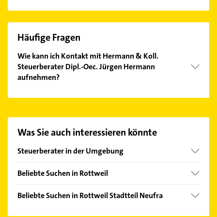
Häufige Fragen
Wie kann ich Kontakt mit Hermann & Koll.
Steuerberater Dipl.-Oec. Jürgen Hermann
aufnehmen?
Es ist sehr einfach Kontakt mit Hermann & Koll.
Steuerberater Dipl.-Oec. Jürgen Hermann
aufzunehmen. Einfach die passenden
Kontaktmöglichkeiten wie Adresse oder Mail in
Was Sie auch interessieren könnte
unserem Kontaktdaten-Bereich auswählen. Hier
finden Sie alle
Kontaktdaten
.
Steuerberater in der Umgebung
Deißlingen
Beliebte Suchen in Rottweil
Trossingen
Elektroinstallation
Zimmern ob Rottweil
Beliebte Suchen in Rottweil Stadtteil Neufra
Elektriker
Spaichingen
Maler