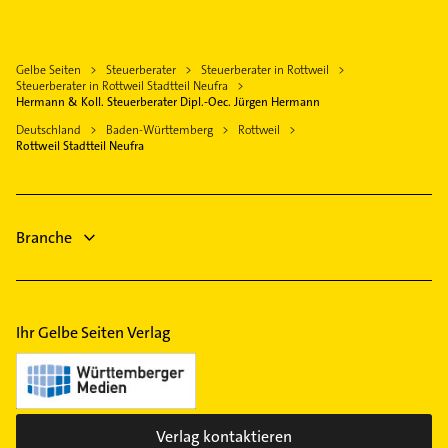
Elektro Reparatur
Schömberg bei Balingen
Fensterbauer
Klempner
Bad Dürrheim
Fenster
Sanitärinstallation
Villingen-Schwenningen
Gelbe Seiten
Steuerberater
Steuerberater in Rottweil
Bauunternehmen
Steuerberater in Rottweil Stadtteil Neufra
Rosenfeld
Hermann & Koll. Steuerberater Dipl.-Oec. Jürgen Hermann
Gartenbau & Landschaftsbau
Oberndorf am Neckar
Deutschland
Baden-Württemberg
Rottweil
Kammerjäger
Rottweil Stadtteil Neufra
Tuttlingen
Immobilien
Immobilienmakler
Branche
Ihr Gelbe Seiten Verlag
Verlag kontaktieren