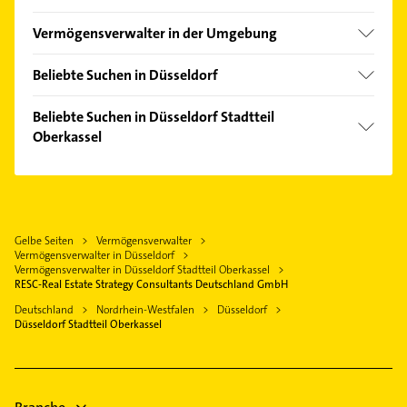
Carlstadt
Vermögensverwalter in der Umgebung
Düsseltal
Neuss
Friedrichstadt
Beliebte Suchen in Düsseldorf
Meerbusch
Golzheim
Elektroinstallation
Ratingen
Beliebte Suchen in Düsseldorf Stadtteil
Pempelfort
Elektriker
Oberkassel
Krefeld
Stadtmitte
Elektro Reparatur
Mönchengladbach
Physikalische Therapie
Bestatter
Duisburg
Physiotherapie
Zahnarzt
Mülheim an der Ruhr
Krankengymnastik
Rechtsanwalt
Gelbe Seiten
Vermögensverwalter
Solingen
Phoniatrie
Vermögensverwalter in Düsseldorf
Lackiererei
Essen
Logopädie
Vermögensverwalter in Düsseldorf Stadtteil Oberkassel
Maler
RESC-Real Estate Strategy Consultants Deutschland GmbH
Wuppertal
Elektroinstallation
Phoniatrie
Deutschland
Nordrhein-Westfalen
Düsseldorf
Elektriker
Düsseldorf Stadtteil Oberkassel
Logopädie
Elektro Reparatur
Bauunternehmen
Zahnarzt