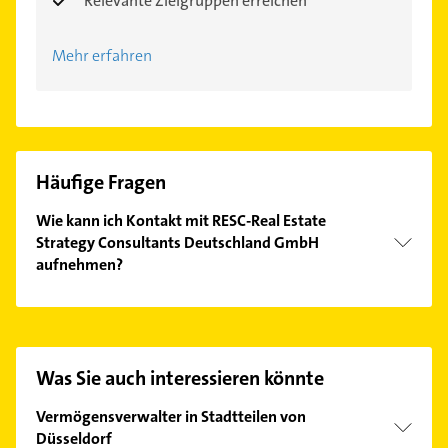
Relevante Zielgruppen erreichen
Mehr erfahren
Häufige Fragen
Wie kann ich Kontakt mit RESC-Real Estate
Strategy Consultants Deutschland GmbH
aufnehmen?
Es ist sehr einfach Kontakt mit RESC-Real Estate
Strategy Consultants Deutschland GmbH
aufzunehmen. Einfach die passenden
Kontaktmöglichkeiten wie Adresse oder Mail in
Was Sie auch interessieren könnte
unserem Kontaktdaten-Bereich auswählen. Hier
finden Sie alle
Kontaktdaten
.
Vermögensverwalter in Stadtteilen von
Düsseldorf