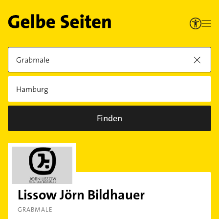
Finden
Lissow Jörn Bildhauer
GRABMALE