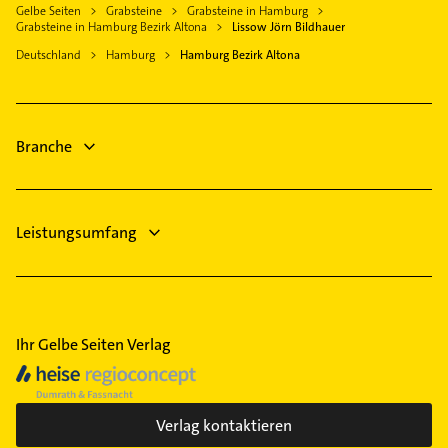
Hamburg-Altstadt
Gelbe Seiten
Grabsteine
Grabsteine in Hamburg
Krankengymnastik
Grabsteine in Hamburg Bezirk Altona
Lissow Jörn Bildhauer
Steuerberater
Deutschland
Hamburg
Hamburg Bezirk Altona
Phoniatrie
Logopädie
Bauunternehmen
Branche
Kanalreinigung
Kammerjäger
Leistungsumfang
Ihr Gelbe Seiten Verlag
Verlag kontaktieren