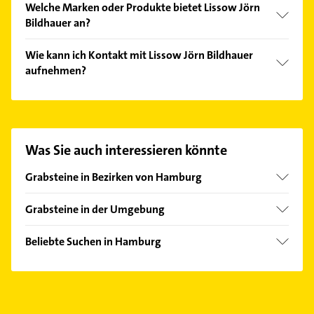
Welche Marken oder Produkte bietet Lissow Jörn
Bildhauer an?
Das Angebot umfasst unter anderem Brunnen,
Wie kann ich Kontakt mit Lissow Jörn Bildhauer
Grabsteine und Skulpturen.
aufnehmen?
Es ist sehr einfach Kontakt mit Lissow Jörn
Bildhauer aufzunehmen. Einfach die passenden
Kontaktmöglichkeiten wie Adresse oder Mail in
unserem Kontaktdaten-Bereich auswählen. Hier
Was Sie auch interessieren könnte
finden Sie alle
Kontaktdaten
.
Grabsteine in Bezirken von Hamburg
Bezirk Bergedorf
Grabsteine in der Umgebung
Bezirk Eimsbüttel
Norderstedt
Bezirk Hamburg-Mitte
Beliebte Suchen in Hamburg
Glinde Kreis Stormarn
Bezirk Hamburg-Nord
Bestatter
Buchholz in der Nordheide
Bezirk Harburg
Physikalische Therapie
Ahrensburg
Bezirk Wandsbek
Physiotherapie