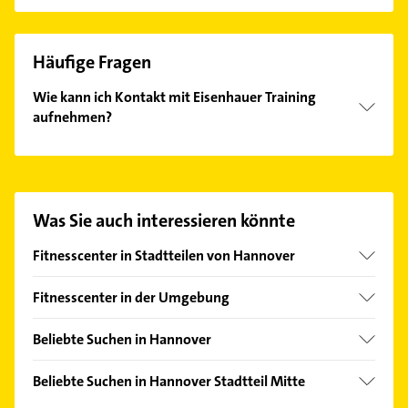
Häufige Fragen
Wie kann ich Kontakt mit Eisenhauer Training
aufnehmen?
Es ist sehr einfach Kontakt mit Eisenhauer Training
aufzunehmen. Einfach die passenden
Kontaktmöglichkeiten wie Adresse oder Mail in
unserem Kontaktdaten-Bereich auswählen. Hier
Was Sie auch interessieren könnte
finden Sie alle
Kontaktdaten
.
Fitnesscenter in Stadtteilen von Hannover
Badenstedt
Fitnesscenter in der Umgebung
Bothfeld
Langenhagen
Bult
Beliebte Suchen in Hannover
Laatzen
Döhren
Lackiererei
Seelze
Beliebte Suchen in Hannover Stadtteil Mitte
Herrenhausen
Maler
Isernhagen