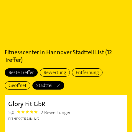
Fitnesscenter
in
Hannover Stadtteil List
(
12
Treffer)
Beste Treffer
Bewertung
Entfernung
Geöffnet
Stadtteil
Glory Fit GbR
5,0
2 Bewertungen
5.0
FITNESSTRAINING