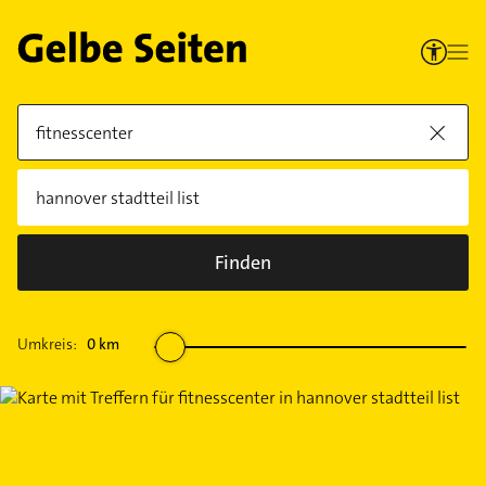
Finden
Umkreis:
0
km