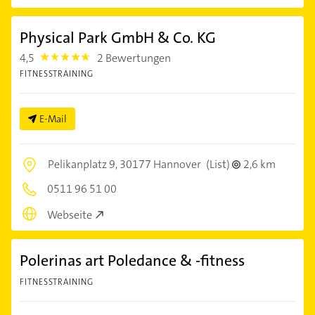
Physical Park GmbH & Co. KG
4,5
2 Bewertungen
4.5
FITNESSTRAINING
E-Mail
Pelikanplatz 9,
30177 Hannover
(List)
2,6 km
0511 96 51 00
Webseite
Polerinas art Poledance & -fitness
FITNESSTRAINING