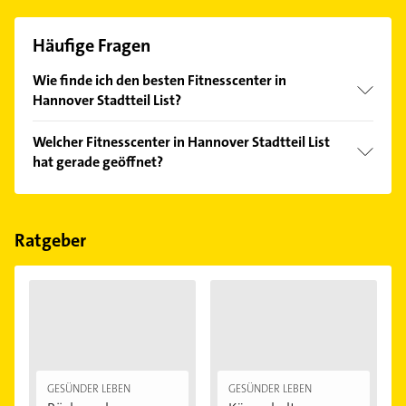
Häufige Fragen
Wie finde ich den besten Fitnesscenter in
Hannover Stadtteil List?
Vergleichen Sie alle Anbieter anhand echter
Welcher Fitnesscenter in Hannover Stadtteil List
Kundenmeinungen und profitieren Sie von den
hat gerade geöffnet?
Empfehlungen. Die Suchergebnisse können Sie sich
einfach nach
Bewertungen
sortiert anzeigen lassen.
Im Anbieter-Bereich finden Sie alle
Öffnungszeiten
.
Bitte beachten Sie, dass diese an Sonn- und
Feiertagen abweichen können.
Ratgeber
GESÜNDER LEBEN
GESÜNDER LEBEN