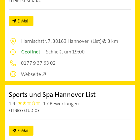
FITNESSTRAINING
E-Mail
Harnischstr. 7,
30163 Hannover
(List)
3 km
Geöffnet
–
Schließt um 19:00
0177 9 37 63 02
Webseite
Sports und Spa Hannover List
1,9
17 Bewertungen
1.9
FITNESSSTUDIOS
E-Mail