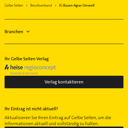
Kontaktmöglichkeiten wie Adresse oder Mail in
Gelbe Seiten
Berufsverband
IG Bauen-Agrar-Umwelt
unserem Kontaktdaten-Bereich auswählen. Hier
finden Sie alle
Kontaktdaten
.
Branchen
Ihr Gelbe Seiten Verlag
Verlag kontaktieren
Ihr Eintrag ist nicht aktuell?
Aktualisieren Sie Ihren Eintrag auf Gelbe Seiten, um die
Informationen aktuell und vollständig zu halten.