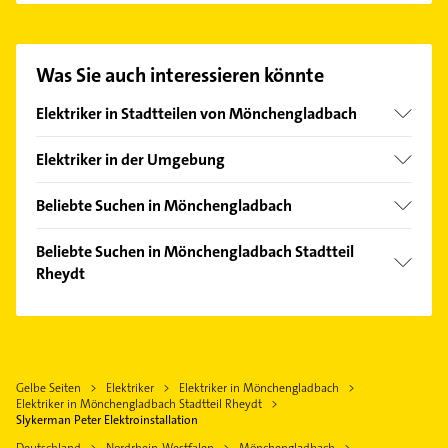
Elektroinstallation aufzunehmen. Einfach die
passenden Kontaktmöglichkeiten wie Adresse oder
Mail in unserem Kontaktdaten-Bereich auswählen.
Was Sie auch interessieren könnte
Hier finden Sie alle
Kontaktdaten
.
Elektriker in Stadtteilen von Mönchengladbach
Beckrath
Elektriker in der Umgebung
Dorthausen
Korschenbroich
Eicken
Beliebte Suchen in Mönchengladbach
Jüchen
Giesenkirchen
Klempner
Viersen
Beliebte Suchen in Mönchengladbach Stadtteil
Hardt
Gasinstallateur
Rheydt
Willich
Hermges
Sanitärinstallation
Wegberg
Klempner
Lürrip
Dachdecker
Kaarst
Gasinstallateur
Neuwerk
Immobilien
Grevenbroich
Sanitärinstallation
Odenkirchen
Immobilienmakler
Gelbe Seiten
Elektriker
Elektriker in Mönchengladbach
Schwalmtal Niederrhein
Hausarzt
Rheindahlen
Elektriker in Mönchengladbach Stadtteil Rheydt
Ärztehaus
Erkelenz
Allgemeinarzt
Slykerman Peter Elektroinstallation
Stadtmitte
Hausarzt
Niederkrüchten
Deutschland
Nordrhein-Westfalen
Mönchengladbach