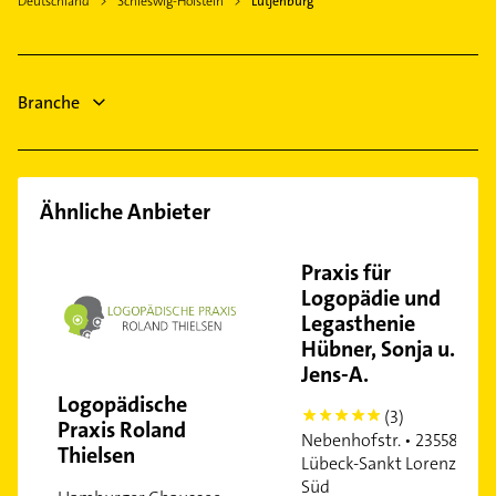
Deutschland
Schleswig-Holstein
Lütjenburg
Hausarzt
Allgemeinarzt
Arzt
Branche
Steuerberater
Klempner
Ähnliche Anbieter
Praxis für
Logopädie und
Legasthenie
Hübner, Sonja u.
Jens-A.
Logopädische
(3)
5
Praxis Roland
Nebenhofstr. • 23558
Thielsen
Lübeck-Sankt Lorenz
Süd