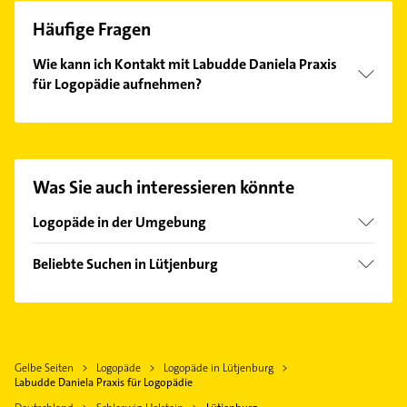
Häufige Fragen
Wie kann ich Kontakt mit Labudde Daniela Praxis
für Logopädie aufnehmen?
Es ist sehr einfach Kontakt mit Labudde Daniela
Praxis für Logopädie aufzunehmen. Einfach die
passenden Kontaktmöglichkeiten wie Adresse oder
Mail in unserem Kontaktdaten-Bereich auswählen.
Was Sie auch interessieren könnte
Hier finden Sie alle
Kontaktdaten
.
Logopäde in der Umgebung
Malente
Beliebte Suchen in Lütjenburg
Eutin
Physikalische Therapie
Schönberg (Holstein)
Physiotherapie
Plön
Krankengymnastik
Neustadt in Holstein
Gelbe Seiten
Logopäde
Logopäde in Lütjenburg
Schreiner
Kiel
Labudde Daniela Praxis für Logopädie
Dachdecker