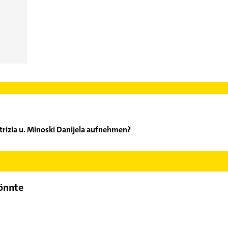
atrizia u. Minoski Danijela aufnehmen?
lisa Patrizia u. Minoski Danijela aufzunehmen. Einfach die passen
ktdaten-Bereich auswählen. Hier finden Sie alle
Kontaktdaten
.
könnte