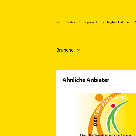
Püttlingen
Völklingen
Gelbe Seiten
Logopädie
Inglisa Patrizia u.
Sulzbach /Saar
Quierschied
Kleinblittersdorf
Sankt Ingbert
Branche
Spiesen-Elversberg
Illingen Saar
Saarlouis
Ähnliche Anbieter