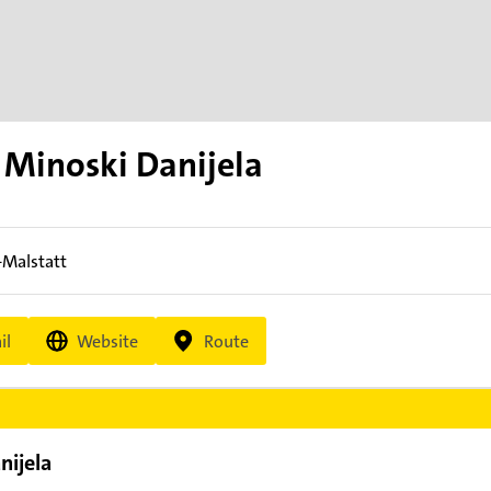
. Minoski Danijela
-Malstatt
il
Website
Route
nijela