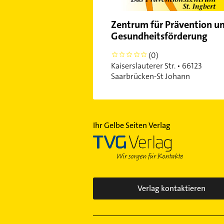
Zentrum für Prävention u
Gesundheitsförderung
(0)
0
Kaiserslauterer Str. • 66123
Saarbrücken-St Johann
Ihr Gelbe Seiten Verlag
Verlag kontaktieren