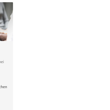
bei
ichen