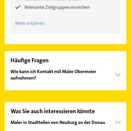
Relevante Zielgruppen erreichen
Mehr erfahren
Häufige Fragen
Wie kann ich Kontakt mit Maler Obermeier
aufnehmen?
Es ist sehr einfach Kontakt mit Maler Obermeier
aufzunehmen. Einfach die passenden
Kontaktmöglichkeiten wie Adresse oder Mail in
unserem Kontaktdaten-Bereich auswählen. Hier
Was Sie auch interessieren könnte
finden Sie alle
Kontaktdaten
.
Maler in Stadtteilen von Neuburg an der Donau