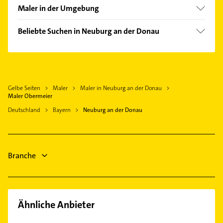
Bruck
Maler in der Umgebung
Königsmoos
Beliebte Suchen in Neuburg an der Donau
Gaimersheim
Steuerberater
Karlskron
Hausarzt
Eichstätt Bayern
Allgemeinarzt
Pöttmes
Gelbe Seiten
Maler
Maler in Neuburg an der Donau
Arzt
Ingolstadt Donau
Maler Obermeier
Fensterbauer
Schrobenhausen
Deutschland
Bayern
Neuburg an der Donau
Fenster
Reichertshofen Oberbayern
Zahnarzt
Manching
Immobilien
Kösching
Branche
Immobilienmakler
Putzfrau
Ähnliche Anbieter