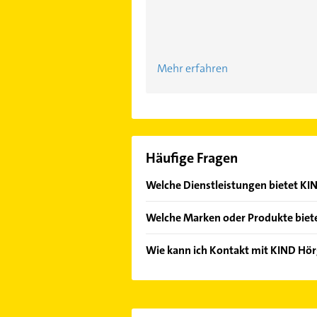
Mehr erfahren
Häufige Fragen
Welche Dienstleistungen bietet KI
Folgende Leistungen werden angebo
Welche Marken oder Produkte biet
Hörgeräte-Anpassung.
Das Angebot umfasst unter anderem
Wie kann ich Kontakt mit KIND Hö
Es ist sehr einfach Kontakt mit K
Adresse oder Mail in unserem Konta