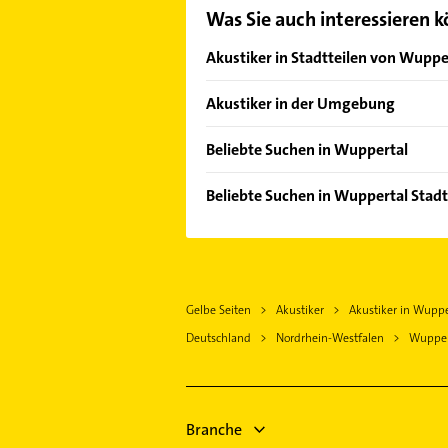
Was Sie auch interessieren 
Akustiker in Stadtteilen von Wuppe
Barmen
Akustiker in der Umgebung
Ronsdorf
Wülfrath
Vohwinkel
Beliebte Suchen in Wuppertal
Remscheid
Ärztehaus
Solingen
Beliebte Suchen in Wuppertal Stadtt
Hausarzt
Schwelm
Maler
Allgemeinarzt
Velbert
Schreiner
Arzt
Mettmann
Immobilien
Fensterbauer
Haan Rheinland
Gelbe Seiten
Akustiker
Akustiker in Wuppe
Immobilienmakler
Fenster
Wermelskirchen
Deutschland
Nordrhein-Westfalen
Wupper
Ärztehaus
Lackiererei
Sprockhövel
Hausarzt
Maler
Heiligenhaus
Allgemeinarzt
Heizung & Sanitär
Arzt
Branche
Lüftungsanlagen