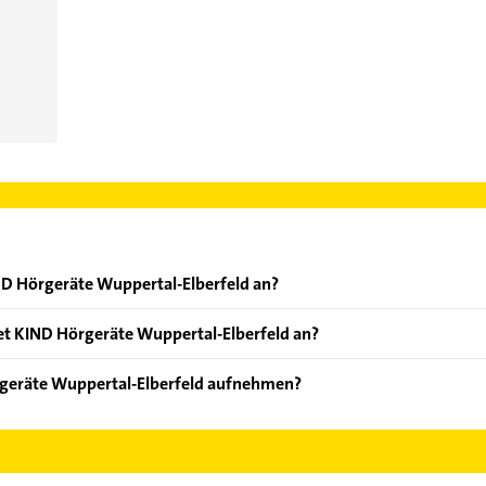
ND Hörgeräte Wuppertal-Elberfeld an?
ten: Hörgeräteberatung, Hörgeräte Kaufen, Hörgeräte-Reinigung
et KIND Hörgeräte Wuppertal-Elberfeld an?
 KIND, Hörgeräte, Nulltarif-Hörgeräte, Bluetooth-Hörgeräte und 
rgeräte Wuppertal-Elberfeld aufnehmen?
IND Hörgeräte Wuppertal-Elberfeld aufzunehmen. Einfach die pass
ktdaten-Bereich auswählen. Hier finden Sie alle
Kontaktdaten
.