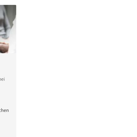
bei
ichen