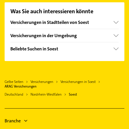
passenden Kontaktmöglichkeiten wie Adresse oder
Mail in unserem Kontaktdaten-Bereich auswählen.
Was Sie auch interessieren könnte
Hier finden Sie alle
Kontaktdaten
.
Versicherungen in Stadtteilen von Soest
Ostönnen
Versicherungen in der Umgebung
Bad Sassendorf
Beliebte Suchen in Soest
Möhnesee
Maler
Lippetal
Bestatter
Welver
Elektroinstallation
Ense
Gelbe Seiten
Versicherungen
Versicherungen in Soest
Elektriker
Werl
ARAG Versicherungen
Elektro Reparatur
Anröchte
Deutschland
Nordrhein-Westfalen
Soest
Kammerjäger
Erwitte
Immobilien
Wickede (Ruhr)
Immobilienmakler
Arnsberg
Branche
Phoniatrie