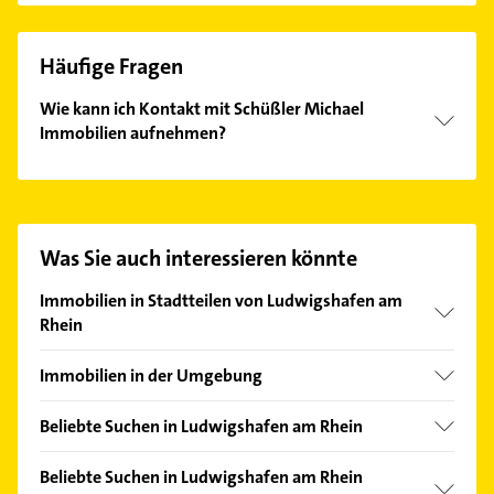
Häufige Fragen
Wie kann ich Kontakt mit Schüßler Michael
Immobilien aufnehmen?
Es ist sehr einfach Kontakt mit Schüßler Michael
Immobilien aufzunehmen. Einfach die passenden
Kontaktmöglichkeiten wie Adresse oder Mail in
unserem Kontaktdaten-Bereich auswählen. Hier
Was Sie auch interessieren könnte
finden Sie alle
Kontaktdaten
.
Immobilien in Stadtteilen von Ludwigshafen am
Rhein
Friesenheim/Nord
Immobilien in der Umgebung
Gartenstadt
Frankenthal (Pfalz)
Maudach
Beliebte Suchen in Ludwigshafen am Rhein
Mutterstadt
Mitte
Physikalische Therapie
Lambsheim
Beliebte Suchen in Ludwigshafen am Rhein
Mundenheim