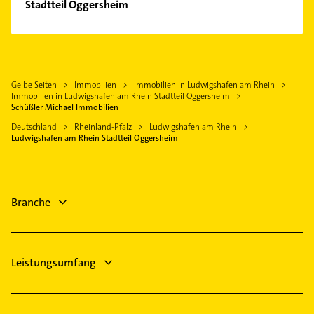
Physiotherapie
Stadtteil Oggersheim
Mannheim
Oppau
Krankengymnastik
Limburgerhof
Physikalische Therapie
Ruchheim
Steuerberater
Dannstadt-Schauernheim
Physiotherapie
Süd
Bestatter
Beindersheim
Krankengymnastik
West
Bauunternehmen
Gelbe Seiten
Immobilien
Immobilien in Ludwigshafen am Rhein
Schifferstadt
Steuerberater
Immobilien in Ludwigshafen am Rhein Stadtteil Oggersheim
Putzfrau
Lampertheim
Bestatter
Schüßler Michael Immobilien
Gebäudereinigung
Viernheim
Phoniatrie
Deutschland
Rheinland-Pfalz
Ludwigshafen am Rhein
Elektroinstallation
Ludwigshafen am Rhein Stadtteil Oggersheim
Logopädie
Elektriker
Elektroinstallation
Elektriker
Branche
Elektro Reparatur
Leistungsumfang