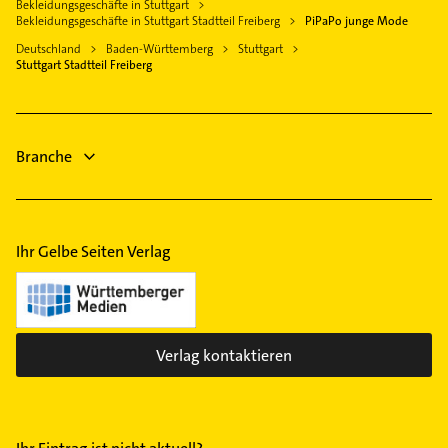
Logopädie
Bekleidungsgeschäfte in Stuttgart
Korb
Bekleidungsgeschäfte in Stuttgart Stadtteil Freiberg
PiPaPo junge Mode
Heizung & Sanitär
Marbach am Neckar
Deutschland
Baden-Württemberg
Stuttgart
Lüftungsanlagen
Stuttgart Stadtteil Freiberg
Weinstadt
Heizungsbauer
Heizungsfirmen
Branche
Ihr Gelbe Seiten Verlag
Verlag kontaktieren