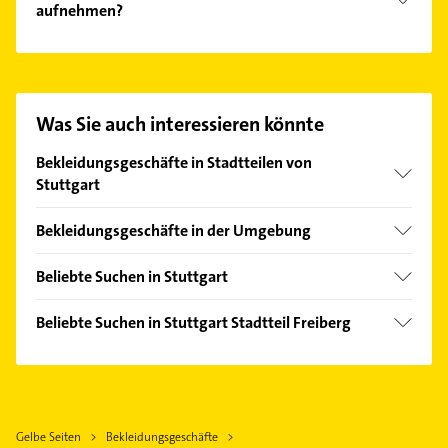
aufnehmen?
Es ist sehr einfach Kontakt mit PiPaPo junge Mode
aufzunehmen. Einfach die passenden
Kontaktmöglichkeiten wie Adresse oder Mail in
unserem Kontaktdaten-Bereich auswählen. Hier
Was Sie auch interessieren könnte
finden Sie alle
Kontaktdaten
.
Bekleidungsgeschäfte in Stadtteilen von
Stuttgart
Bad Cannstatt
Bekleidungsgeschäfte in der Umgebung
Degerloch
Kornwestheim
Feuerbach
Beliebte Suchen in Stuttgart
Fellbach
Mitte
Rechtsanwalt
Korntal-Münchingen
Beliebte Suchen in Stuttgart Stadtteil Freiberg
Süd
Klempner
Ludwigsburg Württemberg
Rechtsanwalt
Vaihingen
Gasinstallateur
Waiblingen
Wangen
Sanitärinstallation
Ditzingen
Weilimdorf
Phoniatrie
Freiberg am Neckar
Gelbe Seiten
Bekleidungsgeschäfte
West