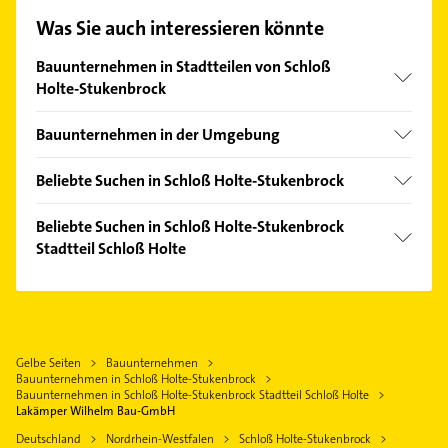
unserem Kontaktdaten-Bereich auswählen. Hier
Was Sie auch interessieren könnte
finden Sie alle
Kontaktdaten
.
Bauunternehmen in Stadtteilen von Schloß
Holte-Stukenbrock
Sende
Bauunternehmen in der Umgebung
Stukenbrock
Oerlinghausen
Beliebte Suchen in Schloß Holte-Stukenbrock
Verl
Schreiner
Augustdorf
Beliebte Suchen in Schloß Holte-Stukenbrock
Dachdecker
Stadtteil Schloß Holte
Hövelhof
Physikalische Therapie
Leopoldshöhe
Schreiner
Physiotherapie
Bielefeld
Steuerberater
Krankengymnastik
Lage Lippe
Kanalreinigung
Rohrreinigung
Gelbe Seiten
Bauunternehmen
Gütersloh
Elektroinstallation
Bauunternehmen in Schloß Holte-Stukenbrock
Bestatter
Steinhagen Westfalen
Elektriker
Bauunternehmen in Schloß Holte-Stukenbrock Stadtteil Schloß Holte
Elektroinstallation
Lakämper Wilhelm Bau-GmbH
Delbrück Westfalen
Elektro Reparatur
Elektriker
Deutschland
Nordrhein-Westfalen
Schloß Holte-Stukenbrock