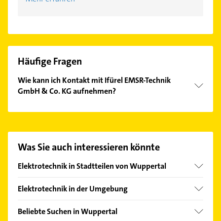
Häufige Fragen
Wie kann ich Kontakt mit Ifürel EMSR-Technik
GmbH & Co. KG aufnehmen?
Es ist sehr einfach Kontakt mit Ifürel EMSR-Technik
GmbH & Co. KG aufzunehmen. Einfach die
passenden Kontaktmöglichkeiten wie Adresse oder
Mail in unserem Kontaktdaten-Bereich auswählen.
Was Sie auch interessieren könnte
Hier finden Sie alle
Kontaktdaten
.
Elektrotechnik in Stadtteilen von Wuppertal
Barmen
Elektrotechnik in der Umgebung
Cronenberg
Solingen
Langerfeld
Beliebte Suchen in Wuppertal
Remscheid