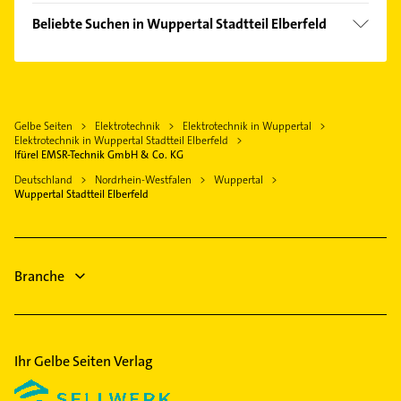
Ronsdorf
Elektroinstallation
Mettmann
Beliebte Suchen in Wuppertal Stadtteil Elberfeld
Vohwinkel
Elektriker
Haan Rheinland
Elektroinstallation
Elektro Reparatur
Velbert
Elektriker
Steuerberater
Schwelm
Elektro Reparatur
Immobilien
Wermelskirchen
Gelbe Seiten
Elektrotechnik
Elektrotechnik in Wuppertal
Steuerberater
Immobilienmakler
Elektrotechnik in Wuppertal Stadtteil Elberfeld
Erkrath
Physikalische Therapie
Ifürel EMSR-Technik GmbH & Co. KG
Dachdecker
Hilden
Physiotherapie
Deutschland
Nordrhein-Westfalen
Wuppertal
Kanalreinigung
Wuppertal Stadtteil Elberfeld
Hattingen Ruhr
Krankengymnastik
Gartenbau & Landschaftsbau
Kanalreinigung
Schreiner
Fensterbauer
Branche
Fenster
Ihr Gelbe Seiten Verlag