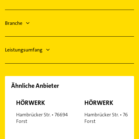
Mutterstadt
Immobilienmakler
Zahnarzt
Lorsch Hessen
Putzfrau
Kammerjäger
Gebäudereinigung
Branche
Klempner
Elektroinstallation
Elektriker
Leistungsumfang
Ähnliche Anbieter
HÖRWERK
HÖRWERK
Hambrücker Str. • 76694
Hambrücker Str. • 76694
Forst
Forst