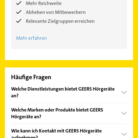
Mehr Reichweite
Abheben von Mitbewerbern
Relevante Zielgruppen erreichen
Mehr erfahren
Häufige Fragen
Welche Dienstleistungen bietet GEERS Hörgeräte
an?
Folgende Leistungen werden angeboten:
Welche Marken oder Produkte bietet GEERS
unverbindliche Hörgeräte-Beratung, kostenlose
Hörgeräte an?
Hörtests, kostenloses Probetragen, Wartung und
kleine Reparaturen und GEERS Schutzbrief.
Das Angebot umfasst unter anderem Phonak,
Wie kann ich Kontakt mit GEERS Hörgeräte
Phonak Marvel, AudioNova, Unitron und
aufnehmen?