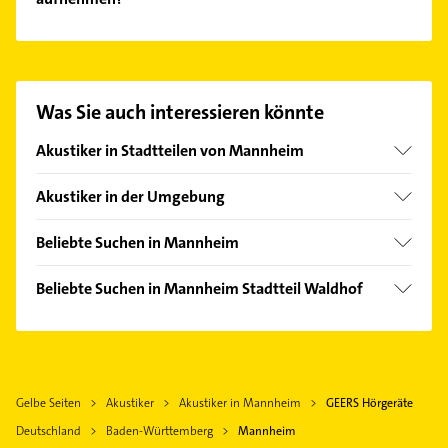
NovaSense.
Es ist sehr einfach Kontakt mit GEERS Hörgeräte
aufzunehmen. Einfach die passenden
Kontaktmöglichkeiten wie Adresse oder Mail in
unserem Kontaktdaten-Bereich auswählen. Hier
Was Sie auch interessieren könnte
finden Sie alle
Kontaktdaten
.
Akustiker in Stadtteilen von Mannheim
Feudenheim
Akustiker in der Umgebung
Lindenhof
Viernheim
Neckarstadt
Beliebte Suchen in Mannheim
Ludwigshafen am Rhein
Oststadt
Phoniatrie
Lampertheim
Beliebte Suchen in Mannheim Stadtteil Waldhof
Quadrate
Logopädie
Frankenthal (Pfalz)
Physikalische Therapie
Rheinau
Rechtsanwalt
Weinheim Bergstraße
Physiotherapie
Heizung & Sanitär
Schriesheim
Krankengymnastik
Lüftungsanlagen
Bürstadt
Gelbe Seiten
Akustiker
Akustiker in Mannheim
GEERS Hörgeräte
Zahnarzt
Heizungsbauer
Limburgerhof
Deutschland
Baden-Württemberg
Mannheim
Immobilien
Heizungsfirmen