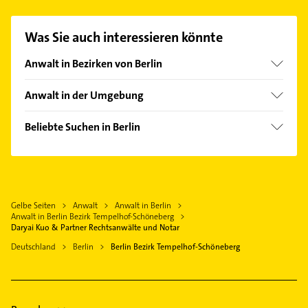
passenden Kontaktmöglichkeiten wie Adresse oder
Mail in unserem Kontaktdaten-Bereich auswählen.
Was Sie auch interessieren könnte
Hier finden Sie alle
Kontaktdaten
.
Anwalt in Bezirken von Berlin
Bezirk Charlottenburg-Wilmersdorf
Anwalt in der Umgebung
Bezirk Friedrichshain-Kreuzberg
Teltow
Bezirk Lichtenberg
Beliebte Suchen in Berlin
Kleinmachnow
Bezirk Marzahn-Hellersdorf
Lackiererei
Stahnsdorf
Bezirk Mitte
Maler
Großbeeren
Bezirk Neukölln
Physikalische Therapie
Schönefeld
Bezirk Pankow
Gelbe Seiten
Anwalt
Anwalt in Berlin
Physiotherapie
Blankenfelde-Mahlow
Anwalt in Berlin Bezirk Tempelhof-Schöneberg
Bezirk Reinickendorf
Krankengymnastik
Daryai Kuo & Partner Rechtsanwälte und Notar
Glienicke /Nordbahn
Bezirk Spandau
Gartenbau & Landschaftsbau
Deutschland
Berlin
Berlin Bezirk Tempelhof-Schöneberg
Falkensee
Bezirk Steglitz-Zehlendorf
Ärztehaus
Ludwigsfelde
Bezirk Treptow-Köpenick
Hausarzt
Hennigsdorf
Allgemeinarzt