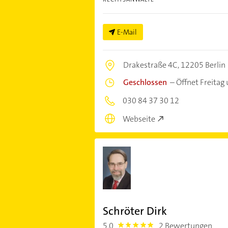
E-Mail
Drakestraße 4C,
12205 Berlin
Geschlossen
–
Öffnet Freitag
030 84 37 30 12
Webseite
Schröter Dirk
5,0
2 Bewertungen
5.0