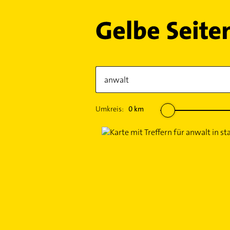
Umkreis:
0
km