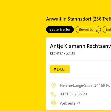
Anwalt
in
Stahnsdorf
(
236
Tref
Beste Treffer
Bewertung
En
Antje Klamann Rechtsanw
RECHTSANWÄLTE
E-Mail
Helene-Lange-Str. 8,
14469 Po
0331 8 87 36 23
Webseite