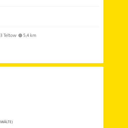
3 Teltow
5,4 km
NWÄLTE)