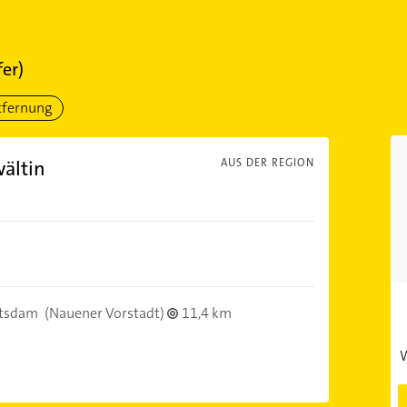
fer)
tfernung
ältin
AUS DER REGION
tsdam
(Nauener Vorstadt)
11,4 km
W