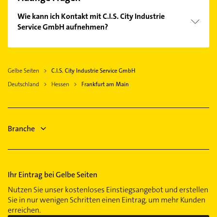
Wie kann ich Kontakt mit C.I.S. City Industrie
Service GmbH aufnehmen?
Es ist sehr einfach Kontakt mit C.I.S. City Industrie
Service GmbH aufzunehmen. Einfach die passenden
Kontaktmöglichkeiten wie Adresse oder Mail in
Gelbe Seiten
C.I.S. City Industrie Service GmbH
unserem Kontaktdaten-Bereich auswählen. Hier
Deutschland
finden Sie alle
Hessen
Kontaktdaten
Frankfurt am Main
.
Branche
Ihr Eintrag bei Gelbe Seiten
Nutzen Sie unser kostenloses Einstiegsangebot und erstellen
Sie in nur wenigen Schritten einen Eintrag, um mehr Kunden
erreichen.