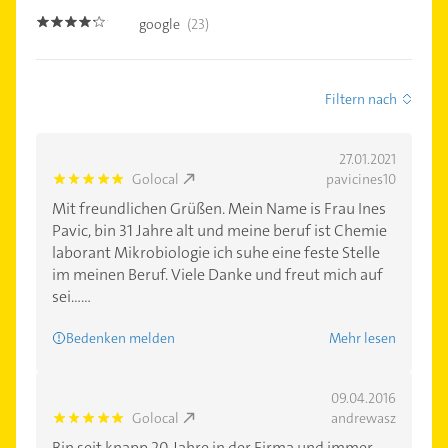
google
(23)
4.1
Filtern nach
27.01.2021
Golocal
pavicines10
5.0
Mit freundlichen Grüßen. Mein Name is Frau Ines
Pavic, bin 31 Jahre alt und meine beruf ist Chemie
laborant Mikrobiologie ich suhe eine feste Stelle
im meinen Beruf. Viele Danke und freut mich auf
sei......
Bedenken melden
Mehr lesen
09.04.2016
Golocal
andrewasz
5.0
Bin seit knapp 20 Jahre in der Firma und immer