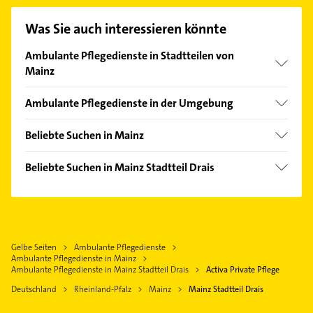
Kontaktmöglichkeiten wie Adresse oder Mail in
unserem Kontaktdaten-Bereich auswählen. Hier
Was Sie auch interessieren könnte
finden Sie alle
Kontaktdaten
.
Ambulante Pflegedienste in Stadtteilen von
Mainz
Finthen
Ambulante Pflegedienste in der Umgebung
Gonsenheim
Eltville am Rhein
Hartenberg/Münchfeld
Beliebte Suchen in Mainz
Ingelheim am Rhein
Hechtsheim
Ärztehaus
Bodenheim Rhein
Beliebte Suchen in Mainz Stadtteil Drais
Hausarzt
Hochheim am Main
Arzt
Allgemeinarzt
Wiesbaden
Steuerberater
Arzt
Rüsselsheim am Main
Maler
Heizung & Sanitär
Geisenheim Rheingau
Gelbe Seiten
Ambulante Pflegedienste
Rechtsanwalt
Lüftungsanlagen
Ambulante Pflegedienste in Mainz
Oppenheim
Physikalische Therapie
Ambulante Pflegedienste in Mainz Stadtteil Drais
Activa Private Pflege
Heizungsbauer
Taunusstein
Physiotherapie
Deutschland
Rheinland-Pfalz
Mainz
Mainz Stadtteil Drais
Heizungsfirmen
Gensingen
Krankengymnastik