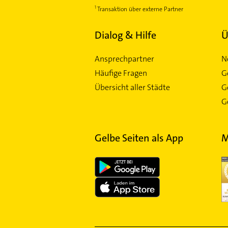
Transaktion über externe Partner
Dialog & Hilfe
Ü
Ansprechpartner
N
Häufige Fragen
G
Übersicht aller Städte
G
Ge
Gelbe Seiten als App
M