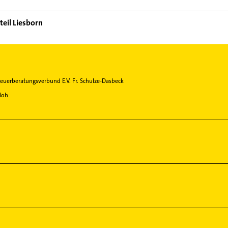
teil Liesborn
euerberatungsverbund E.V. Fr. Schulze-Dasbeck
loh