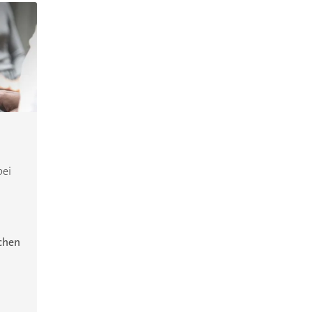
bei
ichen