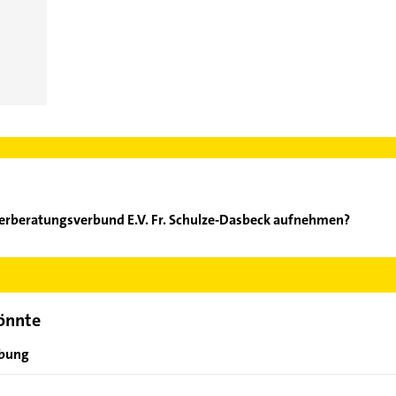
erberatungsverbund E.V. Fr. Schulze-Dasbeck aufnehmen?
hnsteuerberatungsverbund E.V. Fr. Schulze-Dasbeck aufzunehmen. 
der Mail in unserem Kontaktdaten-Bereich auswählen. Hier finden
könnte
ebung