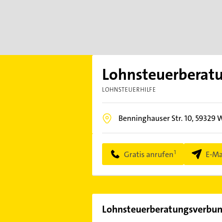
Lohnsteuerberatu
LOHNSTEUERHILFE
Benninghauser Str. 10,
59329
W
Gratis anrufen
E-Ma
Lohnsteuerberatungsverbund