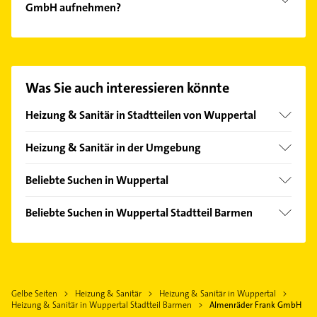
GmbH aufnehmen?
Es ist sehr einfach Kontakt mit Almenräder Frank
GmbH aufzunehmen. Einfach die passenden
Kontaktmöglichkeiten wie Adresse oder Mail in
unserem Kontaktdaten-Bereich auswählen. Hier
Was Sie auch interessieren könnte
finden Sie alle
Kontaktdaten
.
Heizung & Sanitär in Stadtteilen von Wuppertal
Beyenburg
Heizung & Sanitär in der Umgebung
Cronenberg
Remscheid
Elberfeld
Beliebte Suchen in Wuppertal
Solingen
Langerfeld
Zahnarzt
Haan Rheinland
Beliebte Suchen in Wuppertal Stadtteil Barmen
Ronsdorf
Klempner
Velbert
Zahnarzt
Vohwinkel
Gasinstallateur
Wermelskirchen
Klempner
Sanitärinstallation
Mettmann
Gasinstallateur
Ärztehaus
Sprockhövel
Gelbe Seiten
Heizung & Sanitär
Heizung & Sanitär in Wuppertal
Sanitärinstallation
Hausarzt
Heizung & Sanitär in Wuppertal Stadtteil Barmen
Almenräder Frank GmbH
Gevelsberg