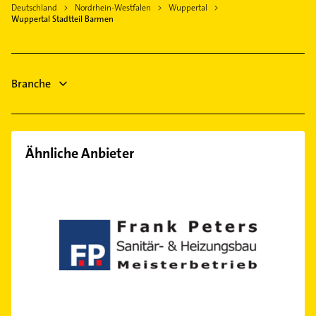
Bauunternehmen
Allgemeinarzt
Deutschland
Nordrhein-Westfalen
Wuppertal
Radevormwald
Hausarzt
Wuppertal Stadtteil Barmen
Arzt
Heiligenhaus
Allgemeinarzt
Steuerberater
Arzt
Elektroinstallation
Gartenbau & Landschaftsbau
Branche
Steuerberater
Ähnliche Anbieter