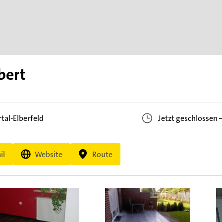
bert
al-Elberfeld
Jetzt geschlossen
il
Website
Route