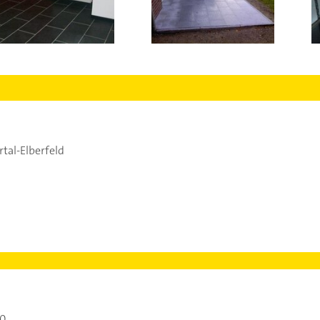
tal-Elberfeld
30