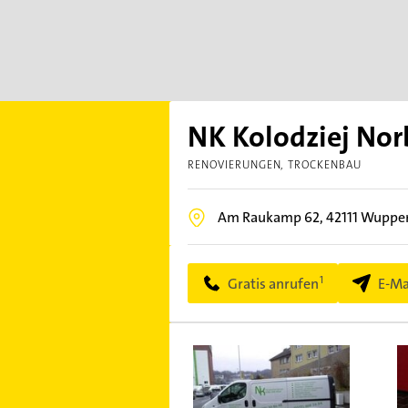
NK Kolodziej Nor
RENOVIERUNGEN
TROCKENBAU
Am Raukamp 62,
42111
Wuppert
Gratis anrufen
E-Ma