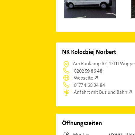
NK Kolodziej Norbert
Am Raukamp 62,
42111 Wupper
0202 59 86 48
Webseite
0177 4 68 34 84
Anfahrt mit Bus und Bahn
Öffnungszeiten
Montag
08:00 – 16: