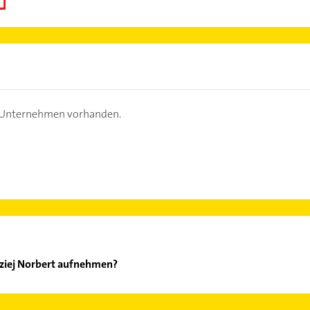
s Unternehmen vorhanden.
dziej Norbert aufnehmen?
 Kolodziej Norbert aufzunehmen. Einfach die passenden Kontaktmö
swählen. Hier finden Sie alle
Kontaktdaten
.