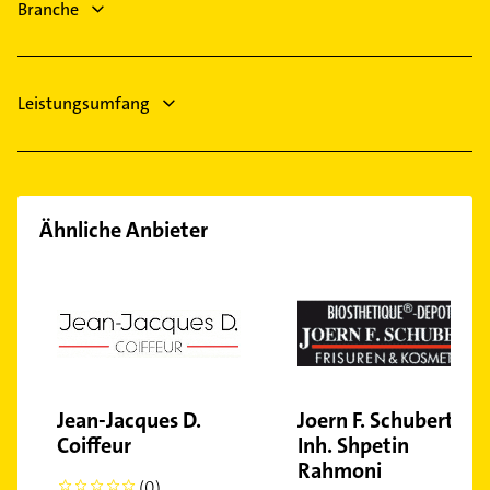
Klempner
Branche
Immobilien
Limmer
Immobilienmakler
Linden-Mitte
Linden-Nord
Leistungsumfang
Linden-Süd
Marienwerder
Misburg-Nord
Mitte
Ähnliche Anbieter
Mittelfeld
Nordstadt
Oberricklingen
Oststadt
Ricklingen
Südstadt
Jean-Jacques D.
Joern F. Schubert
Stöcken
Coiffeur
Inh. Shpetin
Vahrenheide
Rahmoni
Vahrenwald
(0)
0