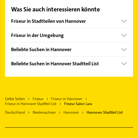
unserem Kontaktdaten-Bereich auswählen. Hier
Was Sie auch interessieren könnte
finden Sie alle
Kontaktdaten
.
Friseur in Stadtteilen von Hannover
Ahlem
Friseur in der Umgebung
Anderten
Langenhagen
Badenstedt
Beliebte Suchen in Hannover
Isernhagen
Bemerode
Immobilien
Hemmingen Hannover
Beliebte Suchen in Hannover Stadtteil List
Bothfeld
Immobilienmakler
Laatzen
Gartenbau & Landschaftsbau
Calenberger Neustadt
Steuerberater
Burgwedel
Physikalische Therapie
Döhren
Dachdecker
Ronnenberg
Physiotherapie
Groß Buchholz
Elektroinstallation
Seelze
Gelbe Seiten
Friseur
Friseur in Hannover
Krankengymnastik
Heideviertel
Elektriker
Friseur in Hannover Stadtteil List
Friseur Salon Lara
Garbsen
Steuerberater
Kirchrode
Elektro Reparatur
Deutschland
Niedersachsen
Hannover
Hannover Stadtteil List
Lehrte
Elektroinstallation
Kleefeld
Phoniatrie
Pattensen
Elektriker
Lahe
Logopädie
Elektro Reparatur
Ledeburg