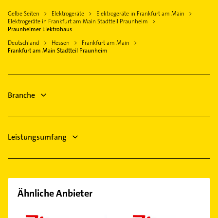
Kelkheim (Taunus)
Elektro Reparatur
Heizungsbauer
Gelbe Seiten
Elektrogeräte
Elektrogeräte in Frankfurt am Main
Neu-Isenburg
Fensterbauer
Elektrogeräte in Frankfurt am Main Stadtteil Praunheim
Heizungsfirmen
Friedrichsdorf Taunus
Fenster
Praunheimer Elektrohaus
Putzfrau
Hofheim am Taunus
Dachdecker
Deutschland
Hessen
Frankfurt am Main
Gebäudereinigung
Frankfurt am Main Stadtteil Praunheim
Immobilien
Fensterbauer
Immobilienmakler
Rechtsanwalt
Branche
Zahnarzt
Leistungsumfang
Ähnliche Anbieter