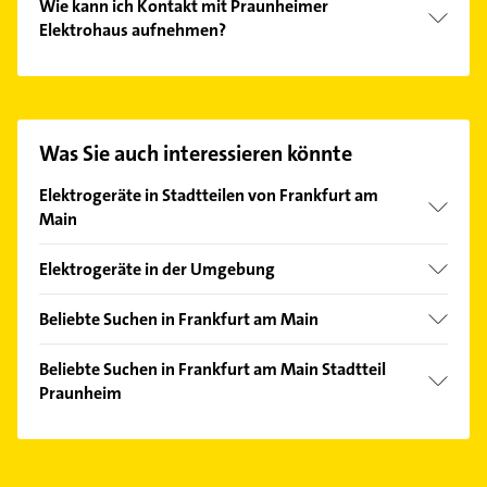
Wie kann ich Kontakt mit Praunheimer
Elektrohaus aufnehmen?
Es ist sehr einfach Kontakt mit Praunheimer
Elektrohaus aufzunehmen. Einfach die passenden
Kontaktmöglichkeiten wie Adresse oder Mail in
unserem Kontaktdaten-Bereich auswählen. Hier
Was Sie auch interessieren könnte
finden Sie alle
Kontaktdaten
.
Elektrogeräte in Stadtteilen von Frankfurt am
Main
Fechenheim
Elektrogeräte in der Umgebung
Griesheim
Eschborn Taunus
Innenstadt
Beliebte Suchen in Frankfurt am Main
Schwalbach am Taunus
Nieder-Eschbach
Elektroinstallation
Oberursel (Taunus)
Beliebte Suchen in Frankfurt am Main Stadtteil
Ostend
Elektriker
Praunheim
Bad Homburg v. d. Höhe
Sachsenhausen
Elektro Reparatur
Kelsterbach
Elektroinstallation
Heizung & Sanitär
Offenbach am Main
Elektriker
Lüftungsanlagen