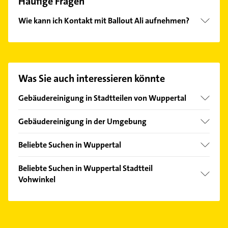
Häufige Fragen
Wie kann ich Kontakt mit Ballout Ali aufnehmen?
Es ist sehr einfach Kontakt mit Ballout Ali
aufzunehmen. Einfach die passenden
Kontaktmöglichkeiten wie Adresse oder Mail in
unserem Kontaktdaten-Bereich auswählen. Hier
Was Sie auch interessieren könnte
finden Sie alle
Kontaktdaten
.
Gebäudereinigung in Stadtteilen von Wuppertal
Barmen
Gebäudereinigung in der Umgebung
Cronenberg
Haan Rheinland
Elberfeld
Beliebte Suchen in Wuppertal
Solingen
Langerfeld
Kammerjäger
Mettmann
Beliebte Suchen in Wuppertal Stadtteil
Ronsdorf
Kanalreinigung
Vohwinkel
Wülfrath
Rohrreinigung
Erkrath
Kammerjäger
Lackiererei
Hilden
Rohrreinigung
Maler
Remscheid
Lackiererei