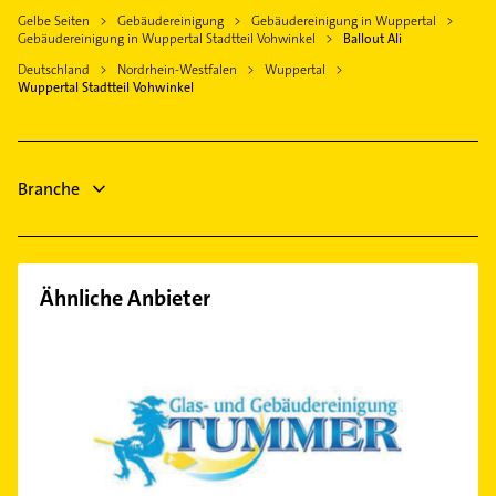
Heizung & Sanitär
Gelbe Seiten
Gebäudereinigung
Gebäudereinigung in Wuppertal
Velbert
Maler
Gebäudereinigung in Wuppertal Stadtteil Vohwinkel
Ballout Ali
Lüftungsanlagen
Wermelskirchen
Phoniatrie
Deutschland
Nordrhein-Westfalen
Wuppertal
Heizungsbauer
Langenfeld (Rheinland)
Logopädie
Wuppertal Stadtteil Vohwinkel
Heizungsfirmen
Bestatter
Ärztehaus
Fensterbauer
Fenster
Branche
Heizung & Sanitär
Ähnliche Anbieter