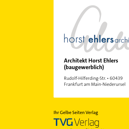
Ostend
Praunheim
Preungesheim
Rödelheim
Riederwald
Sachsenhausen
Schwanheim
Architekt Horst Ehlers
Westend-Nord
(baugewerblich)
Westend-Süd
Rudolf-Hilferding-Str. • 60439
Frankfurt am Main-Niederursel
Ihr Gelbe Seiten Verlag