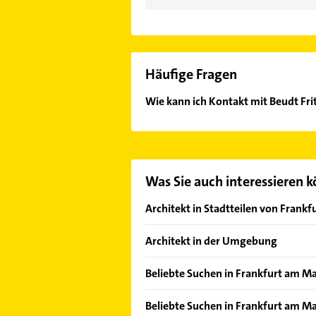
Häufige Fragen
Wie kann ich Kontakt mit Beudt Fr
Es ist sehr einfach Kontakt mit Be
in unserem Kontaktdaten-Bereich au
Was Sie auch interessieren 
Architekt in Stadtteilen von Frank
Altstadt
Architekt in der Umgebung
Bahnhofsviertel
Offenbach am Main
Bergen-Enkheim
Beliebte Suchen in Frankfurt am M
Bad Vilbel
Bockenheim
Dachdecker
Eschborn Taunus
Beliebte Suchen in Frankfurt am M
Bornheim