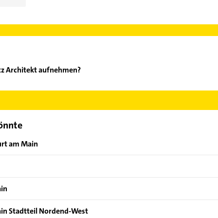
itz Architekt aufnehmen?
udt Fritz Architekt aufzunehmen. Einfach die passenden Kontaktmö
swählen. Hier finden Sie alle
Kontaktdaten
.
könnte
furt am Main
ain
ain Stadtteil Nordend-West