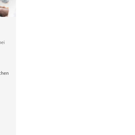
bei
ichen