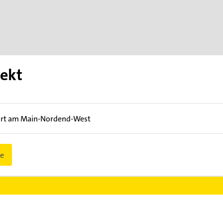
tekt
urt am Main-Nordend-West
e