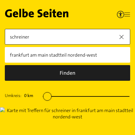
Finden
Umkreis:
0
km