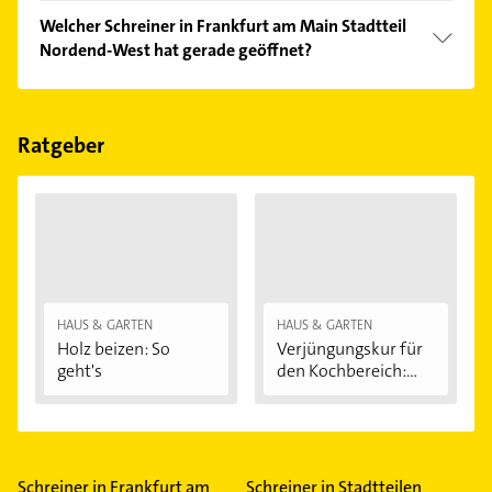
Vergleichen Sie alle Anbieter anhand echter
Welcher Schreiner in Frankfurt am Main Stadtteil
Kundenmeinungen und profitieren Sie von den
Nordend-West hat gerade geöffnet?
Empfehlungen. Die Suchergebnisse können Sie sich
einfach nach
Bewertungen
sortiert anzeigen lassen.
Im Anbieter-Bereich finden Sie alle
Öffnungszeiten
.
Bitte beachten Sie, dass diese an Sonn- und
Feiertagen abweichen können.
Ratgeber
HAUS & GARTEN
HAUS & GARTEN
Holz beizen: So
Verjüngungskur für
geht's
den Kochbereich:...
Schreiner in Frankfurt am
Schreiner in Stadtteilen