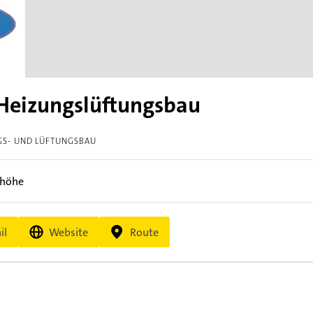
Heizungslüftungsbau
GS- UND LÜFTUNGSBAU
nhöhe
il
Website
Route