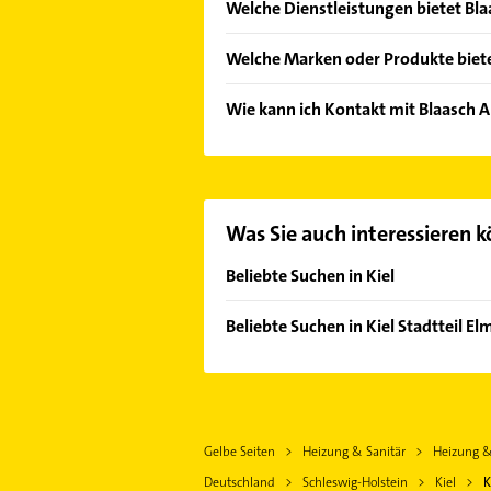
Welche Dienstleistungen bietet Bl
Folgende Leistungen werden angeb
Welche Marken oder Produkte biet
Dachrinnenreparatur.
Das Angebot umfasst unter anderem
Wie kann ich Kontakt mit Blaasch
Es ist sehr einfach Kontakt mit B
Adresse oder Mail in unserem Konta
Was Sie auch interessieren 
Beliebte Suchen in Kiel
Klempner
Beliebte Suchen in Kiel Stadtteil 
Gasinstallateur
Klempner
Sanitärinstallation
Gasinstallateur
Kanalreinigung
Sanitärinstallation
Rohrreinigung
Gelbe Seiten
Heizung & Sanitär
Heizung & 
Putzfrau
Gartenbau & Landschaftsbau
Deutschland
Schleswig-Holstein
Kiel
K
Gebäudereinigung