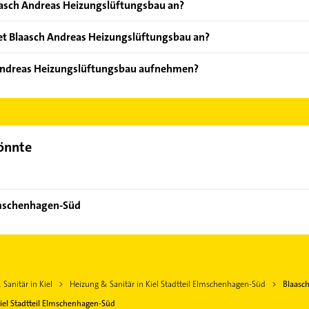
aasch Andreas Heizungslüftungsbau an?
oten: Badezimmerplanung, Badmodernisierung, Badplanung, Dac
et Blaasch Andreas Heizungslüftungsbau an?
 Buderus, Grohe, Keramag, Vaillant und Viessmann.
 Andreas Heizungslüftungsbau aufnehmen?
laasch Andreas Heizungslüftungsbau aufzunehmen. Einfach die pa
ktdaten-Bereich auswählen. Hier finden Sie alle
Kontaktdaten
.
könnte
Elmschenhagen-Süd
Sanitär in Kiel
Heizung & Sanitär in Kiel Stadtteil Elmschenhagen-Süd
Blaasc
iel Stadtteil Elmschenhagen-Süd