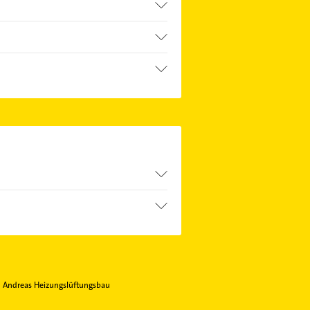
hreparaturen und
ssenden Kontaktmöglichkeiten wie
h Andreas Heizungslüftungsbau