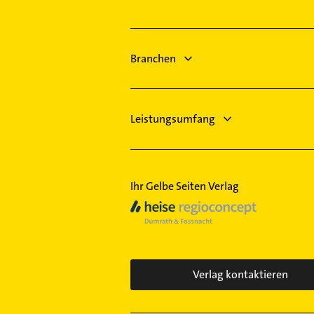
Physikalische Therapie
Hausarzt
Physiotherapie
Allgemeinarzt
Krankengymnastik
Arzt
Branchen
Zahnarzt
Immobilien
Immobilienmakler
Leistungsumfang
Ihr Gelbe Seiten Verlag
Verlag kontaktieren