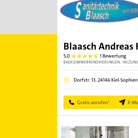
Blaasch Andreas 
5,0
1 Bewertung
5.0
BADEZIMMERRENOVIERUNGEN
HEIZUN
Dorfstr. 13,
24146
Kiel-Sophie
Gratis anrufen
E-Ma