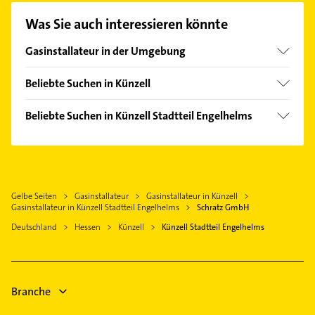
unserem Kontaktdaten-Bereich auswählen. Hier
Was Sie auch interessieren könnte
finden Sie alle
Kontaktdaten
.
Gasinstallateur in der Umgebung
Eichenzell
Beliebte Suchen in Künzell
Fulda
Elektroinstallation
Petersberg bei Fulda
Beliebte Suchen in Künzell Stadtteil Engelhelms
Elektriker
Großenlüder
Steuerberater
Elektro Reparatur
Hünfeld
Maler
Kammerjäger
Schlitz
Hausarzt
Schlüchtern
Gelbe Seiten
Gasinstallateur
Gasinstallateur in Künzell
Allgemeinarzt
Gasinstallateur in Künzell Stadtteil Engelhelms
Schratz GmbH
Bad Brückenau
Arzt
Deutschland
Hessen
Künzell
Künzell Stadtteil Engelhelms
Freiensteinau
Rechtsanwalt
Herbstein
Physikalische Therapie
Physiotherapie
Branche