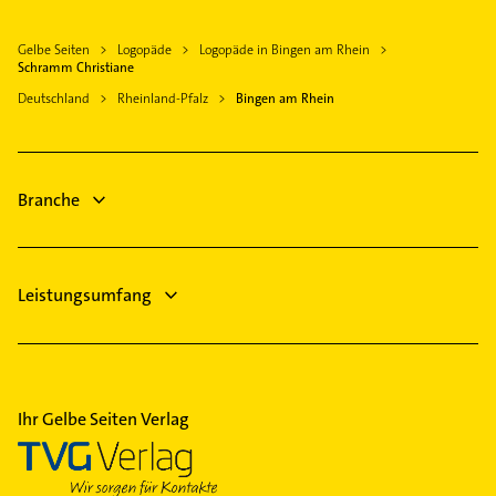
Saulheim
Krankengymnastik
Budenheim
Gelbe Seiten
Logopäde
Logopäde in Bingen am Rhein
Putzfrau
Nastätten
Schramm Christiane
Gebäudereinigung
Taunusstein
Deutschland
Rheinland-Pfalz
Bingen am Rhein
Immobilien
Mainz
Immobilienmakler
Wiesbaden
Maler
Alzey
Branche
Rechtsanwalt
Heizung & Sanitär
Leistungsumfang
Ihr Gelbe Seiten Verlag