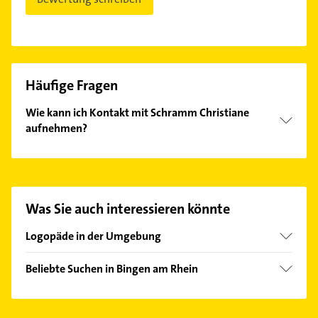
Häufige Fragen
Wie kann ich Kontakt mit Schramm Christiane
aufnehmen?
Es ist sehr einfach Kontakt mit Schramm Christiane
aufzunehmen. Einfach die passenden
Kontaktmöglichkeiten wie Adresse oder Mail in
unserem Kontaktdaten-Bereich auswählen. Hier
Was Sie auch interessieren könnte
finden Sie alle
Kontaktdaten
.
Logopäde in der Umgebung
Ingelheim am Rhein
Beliebte Suchen in Bingen am Rhein
Bad Kreuznach
Physikalische Therapie
Wöllstein Rheinhessen
Physiotherapie