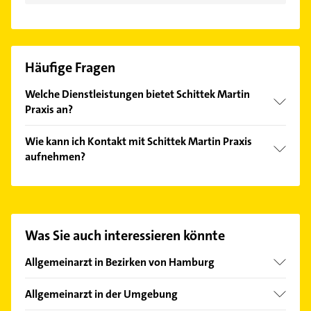
Häufige Fragen
Welche Dienstleistungen bietet Schittek Martin
Praxis an?
Folgende Leistungen werden angeboten: Blutbild,
Wie kann ich Kontakt mit Schittek Martin Praxis
Blutdruckmessung, Bluthochdruck,
aufnehmen?
Blutzuckerbestimmung und Diagnostik.
Es ist sehr einfach Kontakt mit Schittek Martin
Praxis aufzunehmen. Einfach die passenden
Kontaktmöglichkeiten wie Adresse oder Mail in
unserem Kontaktdaten-Bereich auswählen. Hier
Was Sie auch interessieren könnte
finden Sie alle
Kontaktdaten
.
Allgemeinarzt in Bezirken von Hamburg
Bezirk Altona
Allgemeinarzt in der Umgebung
Bezirk Bergedorf