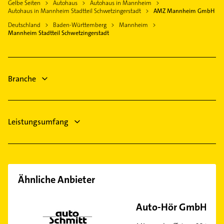
Gelbe Seiten
Autohaus
Autohaus in Mannheim
Mutterstadt
Immobilien
Wallstadt
Autohaus in Mannheim Stadtteil Schwetzingerstadt
AMZ Mannheim GmbH
Lackiererei
Schwetzingen
Immobilienmakler
Deutschland
Baden-Württemberg
Mannheim
Maler
Frankenthal (Pfalz)
Heizung & Sanitär
Mannheim Stadtteil Schwetzingerstadt
Schreiner
Lüftungsanlagen
Gartenbau & Landschaftsbau
Heizungsbauer
Heizungsfirmen
Branche
Zahnarzt
Leistungsumfang
Ähnliche Anbieter
Auto-Hör GmbH