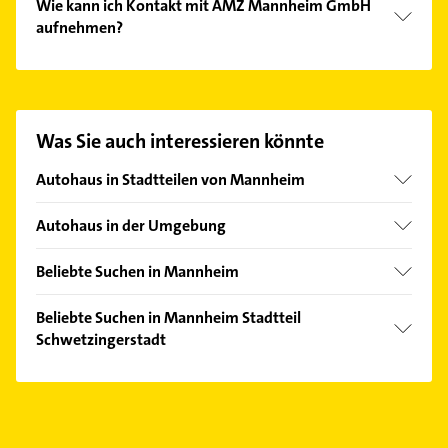
Wie kann ich Kontakt mit AMZ Mannheim GmbH
und Renault.
aufnehmen?
Es ist sehr einfach Kontakt mit AMZ Mannheim
GmbH aufzunehmen. Einfach die passenden
Kontaktmöglichkeiten wie Adresse oder Mail in
unserem Kontaktdaten-Bereich auswählen. Hier
Was Sie auch interessieren könnte
finden Sie alle
Kontaktdaten
.
Autohaus in Stadtteilen von Mannheim
Friedrichsfeld
Autohaus in der Umgebung
Friesenheimer Insel
Ludwigshafen am Rhein
Käfertal
Beliebte Suchen in Mannheim
Ilvesheim
Neckarau
Kammerjäger
Neuhofen Pfalz
Beliebte Suchen in Mannheim Stadtteil
Neckarstadt
Bauunternehmen
Schwetzingerstadt
Edingen-Neckarhausen
Oststadt
Klempner
Ladenburg
Schreiner
Quadrate
Gasinstallateur
Brühl Baden
Bauunternehmen
Rheinau
Sanitärinstallation
Viernheim
Steuerberater
Schönau
Dachdecker