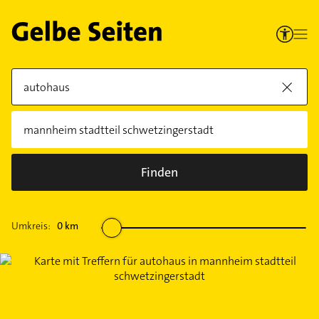
Finden
Umkreis:
0
km