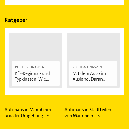
Im Anbieter-Bereich finden Sie alle
Öffnungszeiten
.
Bitte beachten Sie, dass diese an Sonn- und
Feiertagen abweichen können.
Ratgeber
RECHT & FINANZEN
RECHT & FINANZEN
Kfz-Regional- und
Mit dem Auto im
Typklassen: Wie...
Ausland: Daran...
Autohaus in Mannheim
Autohaus in Stadtteilen
und der Umgebung
von Mannheim