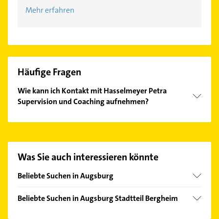
Mehr erfahren
Häufige Fragen
Wie kann ich Kontakt mit Hasselmeyer Petra
Supervision und Coaching aufnehmen?
Es ist sehr einfach Kontakt mit Hasselmeyer Petra
Supervision und Coaching aufzunehmen. Einfach
die passenden Kontaktmöglichkeiten wie Adresse
oder Mail in unserem Kontaktdaten-Bereich
Was Sie auch interessieren könnte
auswählen. Hier finden Sie alle
Kontaktdaten
.
Beliebte Suchen in Augsburg
Fensterbauer
Beliebte Suchen in Augsburg Stadtteil Bergheim
Fenster
Bauunternehmen