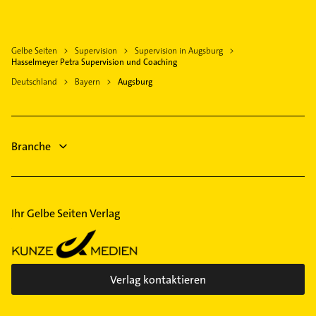
Phoniatrie
Klempner
Logopädie
Gasinstallateur
Rechtsanwalt
Gelbe Seiten
Supervision
Supervision in Augsburg
Sanitärinstallation
Putzfrau
Hasselmeyer Petra Supervision und Coaching
Rechtsanwalt
Gebäudereinigung
Deutschland
Bayern
Augsburg
Heizung & Sanitär
Kanalreinigung
Ärztehaus
Hausarzt
Branche
Ihr Gelbe Seiten Verlag
Verlag kontaktieren