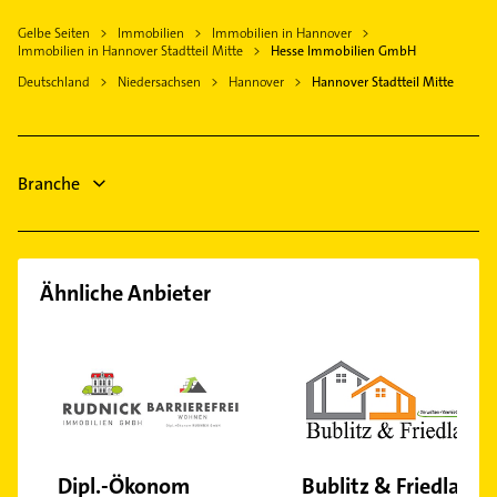
Allgemeinarzt
Döhren
Steuerberater
Garbsen
Gelbe Seiten
Immobilien
Immobilien in Hannover
Arzt
Davenstedt
Bestatter
Immobilien in Hannover Stadtteil Mitte
Hesse Immobilien GmbH
Gehrden Hannover
Maler
Groß Buchholz
Lackiererei
Deutschland
Niedersachsen
Hannover
Hannover Stadtteil Mitte
Burgwedel
Steuerberater
Hainholz
Maler
Lehrte
Elektroinstallation
Herrenhausen
Fensterbauer
Elektriker
Isernhagen-Süd
Fenster
Branche
Elektro Reparatur
Kirchrode
Bestatter
Kleefeld
Lahe
Ledeburg
Ähnliche Anbieter
Linden-Mitte
Linden-Nord
List
Marienwerder
Misburg-Nord
Nordstadt
Dipl.-Ökonom
Bublitz & Friedland