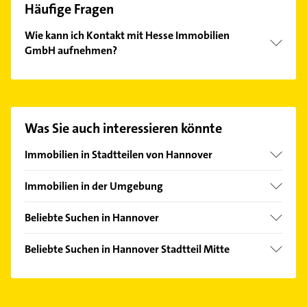
Häufige Fragen
Wie kann ich Kontakt mit Hesse Immobilien
GmbH aufnehmen?
Es ist sehr einfach Kontakt mit Hesse Immobilien
GmbH aufzunehmen. Einfach die passenden
Kontaktmöglichkeiten wie Adresse oder Mail in
unserem Kontaktdaten-Bereich auswählen. Hier
Was Sie auch interessieren könnte
finden Sie alle
Kontaktdaten
.
Immobilien in Stadtteilen von Hannover
Ahlem
Immobilien in der Umgebung
Anderten
Hemmingen Hannover
Badenstedt
Beliebte Suchen in Hannover
Langenhagen
Bemerode
Ärztehaus
Ronnenberg
Beliebte Suchen in Hannover Stadtteil Mitte
Bothfeld
Hausarzt
Laatzen
Ärztehaus
Bult
Allgemeinarzt
Isernhagen
Hausarzt
Calenberger Neustadt
Arzt
Seelze