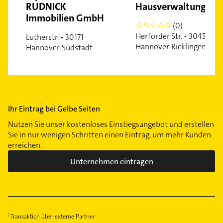
Oststadt
RUDNICK
Hausverwaltung
Immobilien GmbH
Ricklingen
(0)
0
Südstadt
Herforder Str. • 30459
Lutherstr. • 30171
Hannover-Ricklingen
Seelhorst
Hannover-Südstadt
Vahrenheide
Vahrenwald
Vinnhorst
Wülfel
Ihr Eintrag bei Gelbe Seiten
Wülferode
Nutzen Sie unser kostenloses Einstiegsangebot und erstellen
Waldhausen
Sie in nur wenigen Schritten einen Eintrag, um mehr Kunden
Waldheim
erreichen.
Wettbergen
Unternehmen eintragen
Zoo
Transaktion über externe Partner