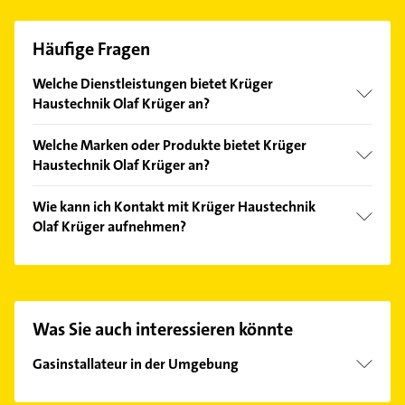
Häufige Fragen
Welche Dienstleistungen bietet Krüger
Haustechnik Olaf Krüger an?
Folgende Leistungen werden angeboten:
Welche Marken oder Produkte bietet Krüger
Energieberatung, Installationen für die
Haustechnik Olaf Krüger an?
Abwasserentsorgung, Installationen für die
Wasserversorgung und Klempner.
Das Angebot umfasst unter anderem Gasheizungen,
Wie kann ich Kontakt mit Krüger Haustechnik
Heizung, Heizungsanlagen, Sanitär und Solar.
Olaf Krüger aufnehmen?
Es ist sehr einfach Kontakt mit Krüger Haustechnik
Olaf Krüger aufzunehmen. Einfach die passenden
Kontaktmöglichkeiten wie Adresse oder Mail in
unserem Kontaktdaten-Bereich auswählen. Hier
Was Sie auch interessieren könnte
finden Sie alle
Kontaktdaten
.
Gasinstallateur in der Umgebung
Oldenburg in Holstein