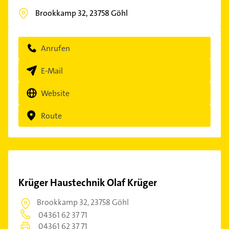
Brookkamp 32,
23758
Göhl
Anrufen
E-Mail
Website
Route
Krüger Haustechnik Olaf Krüger
Brookkamp 32,
23758 Göhl
04361 62 37 71
04361 62 37 71