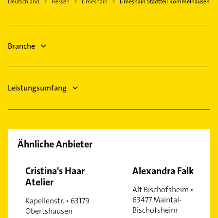
Deutschland
Hessen
Limeshain
Limeshain Stadtteil Rommelhausen
Schreiner
Gründau
Dachdecker
Bauunternehmen
Branche
Leistungsumfang
Ähnliche Anbieter
Cristina's Haar
Alexandra Falk
Atelier
Alt Bischofsheim •
63477 Maintal-
Kapellenstr. • 63179
Bischofsheim
Obertshausen