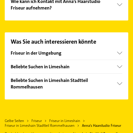
Wie kann ich Kontakt mit Anna's Haarstudio
Friseur aufnehmen?
Es ist sehr einfach Kontakt mit Anna's Haarstudio
Friseur aufzunehmen. Einfach die passenden
Kontaktmöglichkeiten wie Adresse oder Mail in
unserem Kontaktdaten-Bereich auswählen. Hier
Was Sie auch interessieren könnte
finden Sie alle
Kontaktdaten
.
Friseur in der Umgebung
Altenstadt Hessen
Beliebte Suchen in Limeshain
Nidderau Hessen
Bestatter
Bruchköbel
Beliebte Suchen in Limeshain Stadtteil
Putzfrau
Rommelhausen
Florstadt
Gebäudereinigung
Langenselbold
Putzfrau
Maler
Schöneck Hessen
Gebäudereinigung
Immobilien
Erlensee
Bestatter
Immobilienmakler
Gelbe Seiten
Friseur
Friseur in Limeshain
Büdingen Hessen
Maler
Friseur in Limeshain Stadtteil Rommelhausen
Anna's Haarstudio Friseur
Zahnarzt
Niddatal