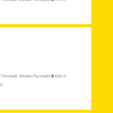
 Florstadt
(Nieder-Florstadt)
606 m
00