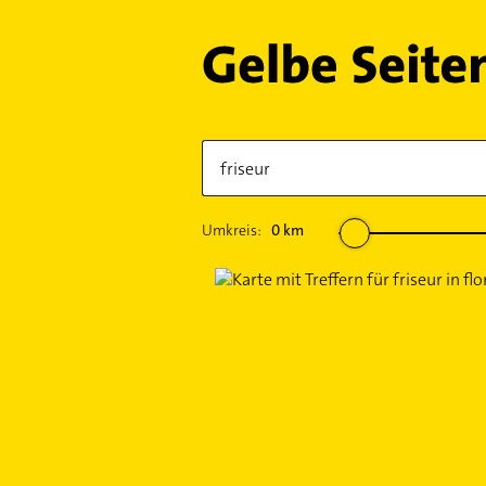
Umkreis:
0
km