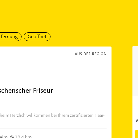
tfernung
Geöffnet
AUS DER REGION
schenscher Friseur
heim Herzlich willkommen bei Ihrem zertifizierten Haar-
W
heim
10,4 km