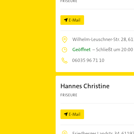
FRISEURE
E-Mail
Wilhelm-Leuschner-Str. 28,
61
Geöffnet
–
Schließt um 20:00
06035 96 71 10
Hannes Christine
FRISEURE
E-Mail
Friedberger Landstr. 34,
61197