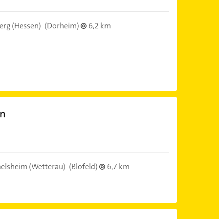
erg (Hessen)
(Dorheim)
6,2 km
en
elsheim (Wetterau)
(Blofeld)
6,7 km