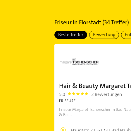
Friseur
in
Florstadt
(
34
Treffer)
Beste Treffer
Bewertung
En
Hair & Beauty Margaret T
5,0
2 Bewertungen
5.0
FRISEURE
Friseur Margaret Tschenscher in Bad Nau
& Bea...
Hauptstr. 71,
61231 Bad Nau