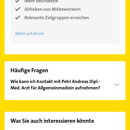
Mehr Reichweite
Abheben von Mitbewerbern
Relevante Zielgruppen erreichen
Mehr erfahren
Häufige Fragen
Wie kann ich Kontakt mit Petri Andreas Dipl.-
Med. Arzt für Allgemeinmedizin aufnehmen?
Es ist sehr einfach Kontakt mit Petri Andreas Dipl.-
Med. Arzt für Allgemeinmedizin aufzunehmen.
Einfach die passenden Kontaktmöglichkeiten wie
Adresse oder Mail in unserem Kontaktdaten-Bereich
Was Sie auch interessieren könnte
auswählen. Hier finden Sie alle
Kontaktdaten
.