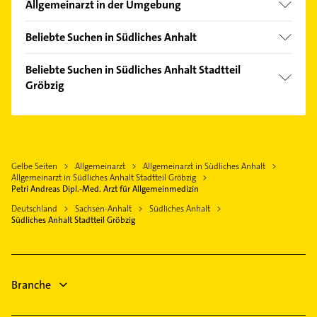
Allgemeinarzt in der Umgebung
Könnern
Beliebte Suchen in Südliches Anhalt
Wettin-Löbejün
Dachdecker
Köthen (Anhalt)
Beliebte Suchen in Südliches Anhalt Stadtteil
Bauunternehmen
Gröbzig
Bernburg (Saale)
Fensterbauer
Aken (Elbe)
Bauunternehmen
Fenster
Halle (Saale)
Heizung & Sanitär
Physikalische Therapie
Hettstedt Sachsen Anhalt
Klempner
Physiotherapie
Gelbe Seiten
Allgemeinarzt
Allgemeinarzt in Südliches Anhalt
Calbe (Saale)
Gasinstallateur
Allgemeinarzt in Südliches Anhalt Stadtteil Gröbzig
Krankengymnastik
Landsberg Sachsen Anhalt
Sanitärinstallation
Petri Andreas Dipl.-Med. Arzt für Allgemeinmedizin
Klempner
Teutschenthal
Elektroinstallation
Deutschland
Sachsen-Anhalt
Südliches Anhalt
Gasinstallateur
Südliches Anhalt Stadtteil Gröbzig
Elektriker
Sanitärinstallation
Elektro Reparatur
Branche